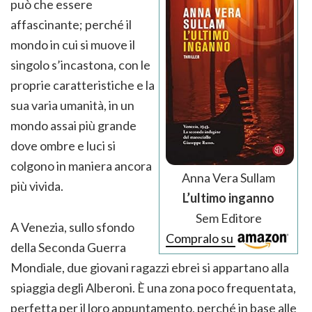
può che essere
affascinante; perché il
mondo in cui si muove il
singolo s’incastona, con le
proprie caratteristiche e la
sua varia umanità, in un
mondo assai più grande
dove ombre e luci si
colgono in maniera ancora
Anna Vera Sullam
più vivida.
L’ultimo inganno
Sem Editore
A Venezia, sullo sfondo
Compralo su
della Seconda Guerra
Mondiale, due giovani ragazzi ebrei si appartano alla
spiaggia degli Alberoni. È una zona poco frequentata,
perfetta per il loro appuntamento, perché in base alle