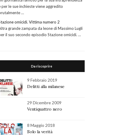
Un giornalista famoso per la sua intraprendenza
e per le sue inchieste viene aggredito
brutalmente …
Stazione omicidi. Vittima numero 2
Altra grande zampata da leone di Massimo Lugli
per il suo secondo episodio Stazione omicidi. …
Da riscoprire
9 Febbraio 2019
Delitti alla milanese
29 Dicembre 2009
Ventiquattro nero
8 Maggio 2018
Solo la verità