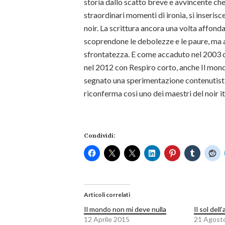
storia dallo scatto breve e avvincente c
straordinari momenti di ironia, si inserisc
noir. La scrittura ancora una volta affon
scoprendone le debolezze e le paure, ma a
sfrontatezza. E come accaduto nel 2003 c
nel 2012 con Respiro corto, anche Il mond
segnato una sperimentazione contenutistica
riconferma così uno dei maestri del noir it
Condividi:
Articoli correlati
Il mondo non mi deve nulla
Il sol dell
12 Aprile 2015
21 Agost