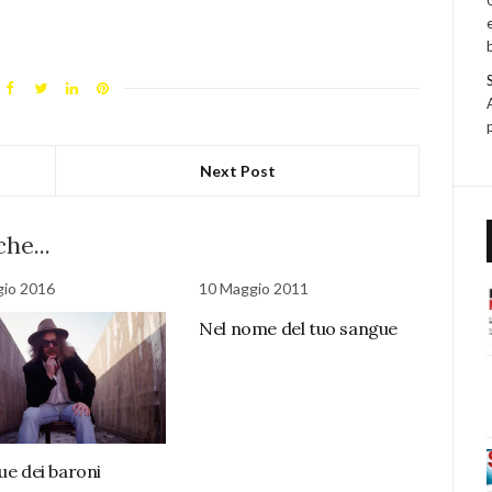
Next Post
he...
gio 2016
10 Maggio 2011
Nel nome del tuo sangue
ue dei baroni