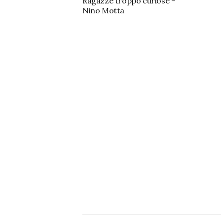
Ragazze troppo curiose –
Nino Motta