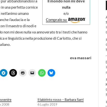
he pur abbandonandosi a
Il mondo non mi deve
e in una perfetta cornice
nulla
da nell’animo umano
e/o
nche l’audacia e la
Compralo su
on Il maestro di nodi e
o non mi deve nulla va annoverato tra i testi che hanno
 e linguistica nella produzione di Carlotto, che si
aliano.
eva massari
’avvenire
Il labirinto rosso – Barbara Sarri
o 2008
6 Luglio 2019