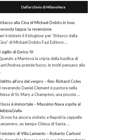
Dall’archivio di MilanoNera
Attacco alla Cina di Michael Dobbs in tour.
Seconda tappa: la recensione
Ieri è iniziato iì il blogtour per “Attacco dalla
Cina” di Michael Dobbs Fazi Editore …
Il sigillo di Enrico IV
Quando a Mantova la cripta della basilica di
Sant’Andrea prende fuoco, in molti pensano alla
…
Delitto all’ora del vespro – Rev. Richard Coles
Il reverendo Daniel Clement è pastore nella
chiesa di St. Mary a Champton, una piccola …
Il boss è immortale – Massimo Nava ospite al
NebbiaGialla
Chi non ha ancora visitato a Napoli la cappella
Sansevero, un tempo Chiesa di Santa …
Il mistero di Villa Lamento – Roberto Carboni