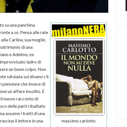
to su una panchina
ronte a sé. Pensa alle rate
 alla Carlina, sua moglie,
 matrimonio di una
piano e Adelmo, ex
 improvvisato ladro di
sere un buon colpo. Non
e sdraiata sul divano c’è
in pensione che invece di
one un affare insolito. È
 il nuovo racconto di
co delle parti ribaltato
ima assume i tratti di una
rascina il lettore in una
massimo carlotto