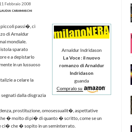
11 Febbraio 2008
laudia caramaschi
piccoli passi�, ci
zo di Arnaldur
rmai mondiale.
istola sparato
Arnaldur Indridason
tore e a depistarlo
La Voce : il nuovo
mente in un lussuoso
romanzo di Arnaldur
Indridason
talizie a celare la
guanda
Compralo su
 segnati dalla disgrazia
ndenza, prostituzione, omosessualit�, aspettative
 che � molto di pi� di quanto � scritto, come se un
e ci� che � sopito in un seminterrato.