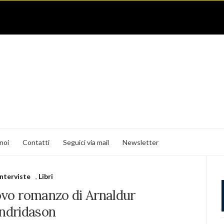
noi
Contatti
Seguici via mail
Newsletter
interviste
,
Libri
uovo romanzo di Arnaldur
Indridason