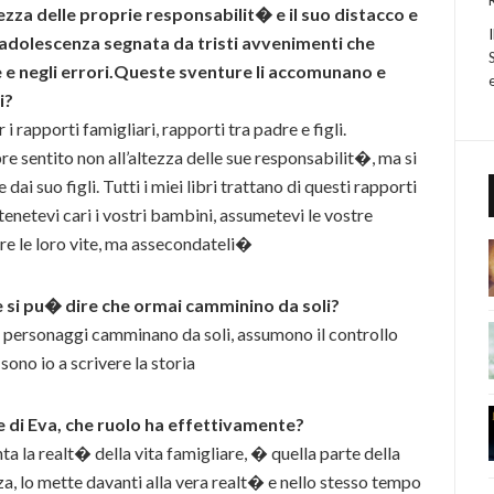
altezza delle proprie responsabilit� e il suo distacco e
’adolescenza segnata da tristi avvenimenti che
te e negli errori.Queste sventure li accomunano e
i?
i rapporti famigliari, rapporti tra padre e figli.
pre sentito non all’altezza delle sue responsabilit�, ma si
i suo figli. Tutti i miei libri trattano di questi rapporti
etevi cari i vostri bambini, assumetevi le vostre
re le loro vite, ma assecondateli�
e si pu� dire che ormai camminino da soli?
i personaggi camminano da soli, assumono il controllo
sono io a scrivere la storia
 di Eva, che ruolo ha effettivamente?
ta la realt� della vita famigliare, � quella parte della
nza, lo mette davanti alla vera realt� e nello stesso tempo