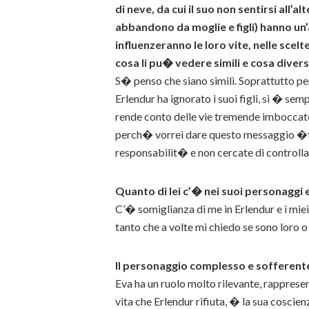
di neve, da cui il suo non sentirsi all’
abbandono da moglie e figli) hanno un
influenzeranno le loro vite, nelle scel
cosa li pu� vedere simili e cosa divers
S� penso che siano simili. Soprattutto per 
Erlendur ha ignorato i suoi figli, si � sem
rende conto delle vie tremende imboccate da
perch� vorrei dare questo messaggio �ten
responsabilit� e non cercate di controlla
Quanto di lei c’� nei suoi personaggi 
C’� somiglianza di me in Erlendur e i mie
tanto che a volte mi chiedo se sono loro o 
Il personaggio complesso e sofferente
Eva ha un ruolo molto rilevante, rappresen
vita che Erlendur rifiuta, � la sua coscie