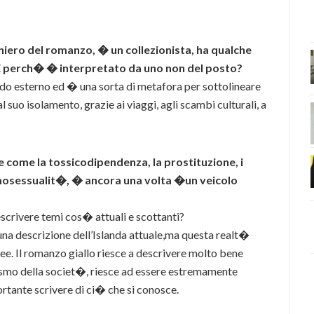
traniero del romanzo, � un collezionista, ha qualche
 E perch� � interpretato da uno non del posto?
ondo esterno ed � una sorta di metafora per sottolineare
l suo isolamento, grazie ai viaggi, agli scambi culturali, a
 come la tossicodipendenza, la prostituzione, i
, l’omosessualit�, � ancora una volta �un veicolo
escrivere temi cos� attuali e scottanti?
na descrizione dell’Islanda attuale,ma questa realt�
e. Il romanzo giallo riesce a descrivere molto bene
lismo della societ�, riesce ad essere estremamente
rtante scrivere di ci� che si conosce.