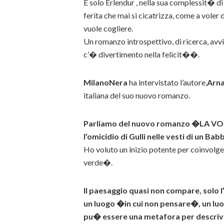
E solo Erlendur , nella sua complessit� di 
ferita che mai si cicatrizza, come a voler
vuole cogliere.
Un romanzo introspettivo, di ricerca, av
c’� divertimento nella felicit��.
MilanoNera
ha intervistato l’autore,
Arna
italiana del suo nuovo romanzo.
Parliamo del nuovo romanzo �LA VOCE
l’omicidio di Gulli nelle vesti di un B
Ho voluto un inizio potente per coinvolger
verde�.
Il paesaggio quasi non compare, solo 
un luogo �in cui non pensare�, un lu
pu� essere una metafora per descrive