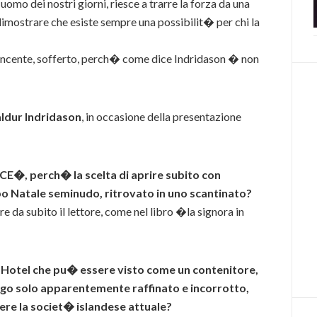
uomo dei nostri giorni, riesce a trarre la forza da una
 dimostrare che esiste sempre una possibilit� per chi la
vincente, sofferto, perch� come dice Indridason � non
ldur Indridason
, in occasione della presentazione
�, perch� la scelta di aprire subito con
abbo Natale seminudo, ritrovato in uno scantinato?
e da subito il lettore, come nel libro �la signora in
l’Hotel che pu� essere visto come un contenitore,
ogo solo apparentemente raffinato e incorrotto,
re la societ� islandese attuale?