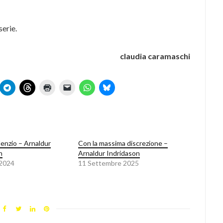
erie.
claudia caramaschi
lenzio – Arnaldur
Con la massima discrezione –
n
Arnaldur Indridason
 2024
11 Settembre 2025