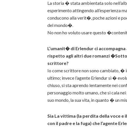
La storia � stata ambientata solo nell’al
esperimento attingendo all’esperienza mag
conducono alla verit�, poche azioni e 
del mondo�.
No non ho voluto usare questo �conteni
L’umanit� di Erlendur ci accompagna a
rispetto agli altri due romanzi �Sott
scrittore?
Io come scrittore non sono cambiato, � i
ultimo; invece l’agente Erlendur si � evol
chiuso, si sta aprendo lentamente nei conf
personaggio molto umano, che si cala nei pa
suo mondo, la sua vita, in quanto � un mist
Sia La vittima (la perdita della voce e i
con il padre e la fuga) che l’agente Er