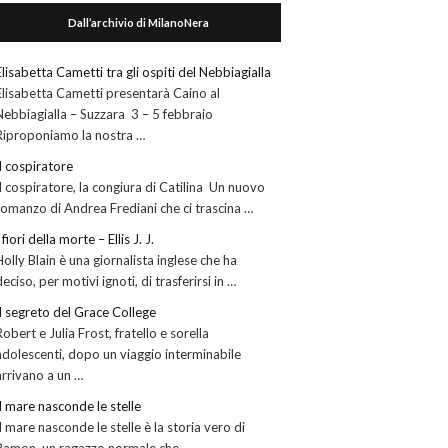
Dall’archivio di MilanoNera
Elisabetta Cametti tra gli ospiti del Nebbiagialla
Elisabetta Cametti presentarà Caino al
Nebbiagialla – Suzzara 3 – 5 febbraio
Riproponiamo la nostra …
Il cospiratore
Il cospiratore, la congiura di Catilina Un nuovo
romanzo di Andrea Frediani che ci trascina …
I fiori della morte – Ellis J. J.
Holly Blain è una giornalista inglese che ha
deciso, per motivi ignoti, di trasferirsi in …
Il segreto del Grace College
Robert e Julia Frost, fratello e sorella
adolescenti, dopo un viaggio interminabile
arrivano a un …
Il mare nasconde le stelle
Il mare nasconde le stelle è la storia vero di