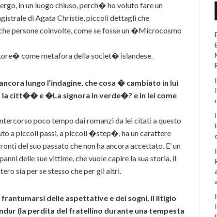
bergo, in un luogo chiuso, perch� ho voluto fare un
istrale di Agata Christie, piccoli dettagli che
poche persone coinvolte, come se fosse un �Microcosmo
tore� come metafora della societ� islandese.
ncora lungo l’indagine, che cosa � cambiato in lui
o la citt�� e �La signora in verde�? e in lei come
ntercorso poco tempo dai romanzi da lei citati a questo
uto a piccoli passi, a piccoli �step�, ha un carattere
ronti del suo passato che non ha ancora accettato. E’ un
nni delle sue vittime, che vuole capire la sua storia, il
ero sia per se stesso che per gli altri.
l frantumarsi delle aspettative e dei sogni, il litigio
lendur (la perdita del fratellino durante una tempesta