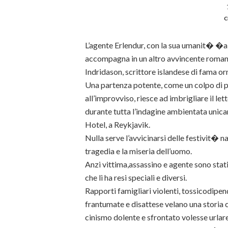
c
L’agente Erlendur, con la sua umanit� �a 
accompagna in un altro avvincente roman
Indridason, scrittore islandese di fama o
Una partenza potente, come un colpo di p
all’improvviso, riesce ad imbrigliare il let
durante tutta l’indagine ambientata unica
Hotel, a Reykjavik.
Nulla serve l’avvicinarsi delle festivit� na
tragedia e la miseria dell’uomo.
Anzi vittima,assassino e agente sono stati
che li ha resi speciali e diversi.
Rapporti famigliari violenti, tossicodipe
frantumate e disattese velano una storia
cinismo dolente e sfrontato volesse urlar