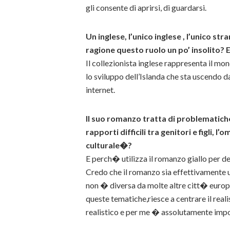
gli consente di aprirsi, di guardarsi.
Un inglese, l’unico inglese , l’unico s
ragione questo ruolo un po’ insolito?
Il collezionista inglese rappresenta il m
lo sviluppo dell’Islanda che sta uscendo da
internet.
Il suo romanzo tratta di problematiche
rapporti difficili tra genitori e figli
culturale�?
E perch� utilizza il romanzo giallo per d
Credo che il romanzo sia effettivamente u
non � diversa da molte altre citt� europe
queste tematiche,riesce a centrare il rea
realistico e per me � assolutamente impo