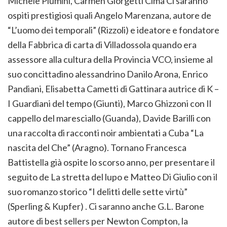
Michele Piumini, Carmen Giorgetti Cima Ci saranno
ospiti prestigiosi quali Angelo Marenzana, autore de
“L’uomo dei temporali” (Rizzoli) e ideatore e fondatore
della Fabbrica di carta di Villadossola quando era
assessore alla cultura della Provincia VCO, insieme al
suo concittadino alessandrino Danilo Arona, Enrico
Pandiani, Elisabetta Cametti di Gattinara autrice di K –
I Guardiani del tempo (Giunti), Marco Ghizzoni con Il
cappello del maresciallo (Guanda), Davide Barilli con
una raccolta di racconti noir ambientati a Cuba “La
nascita del Che” (Aragno). Tornano Francesca
Battistella già ospite lo scorso anno, per presentare il
seguito de La stretta del lupo e Matteo Di Giulio con il
suo romanzo storico “I delitti delle sette virtù”
(Sperling & Kupfer) . Ci saranno anche G.L. Barone
autore di best sellers per Newton Compton, la