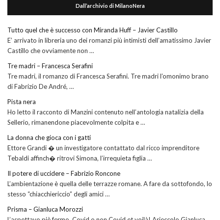
Dall’archivio di MilanoNera
Tutto quel che è successo con Miranda Huff – Javier Castillo
E’ arrivato in libreria uno dei romanzi più intimisti dell’amatissimo Javier
Castillo che ovviamente non …
Tre madri – Francesca Serafini
Tre madri, il romanzo di Francesca Serafini. Tre madri l’omonimo brano
di Fabrizio De André, …
Pista nera
Ho letto il racconto di Manzini contenuto nell’antologia natalizia della
Sellerio, rimanendone piacevolmente colpita e …
La donna che gioca con i gatti
Ettore Grandi � un investigatore contattato dal ricco imprenditore
Tebaldi affinch� ritrovi Simona, l’irrequieta figlia …
Il potere di uccidere – Fabrizio Roncone
L’ambientazione è quella delle terrazze romane. A fare da sottofondo, lo
stesso “chiacchiericcio” degli amici …
Prisma – Gianluca Morozzi
L’aspettavo piè fermo, Covid o non Covid et voilà! Arieccolo Gianluca