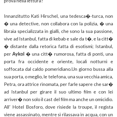
prova nella lettura?
Innanzitutto Kati Hirschel, una tedesca�-turca, non
� una detective, non collabora con la polizia, � una
libraia specializzata in gialli, che sono la sua passione,
vive ad Istanbul, fatta di kebab e sale da t�, e la citt�
� distante dalla retorica fatta di esotismi; Istanbul,
per
Aykol
� una citt� rumorosa, fatta di ponti, una
porta fra occidente e oriente, locali notturni e
soffocata dal caldo pomeridiano.Un giorno bussa alla
sua porta, o meglio, le telefona, una sua vecchia amica,
Petra, ora attrice rinomata, per farle sapere che sar�
ad Istanbul per girare il suo ultimo film e con lei
arriver� non solo il cast del film ma anche un omicidio.
All’ Hotel Bosforo, dove risiede la troupe, il regista
viene assassinato, mentre si rilassava in acqua, con un