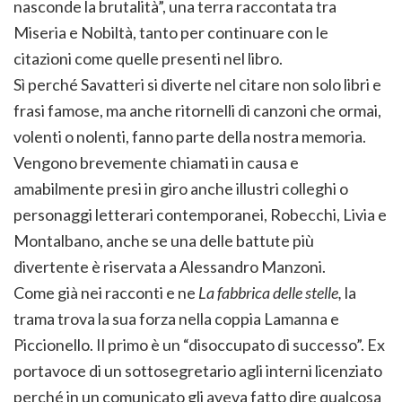
nasconde la brutalità”, una terra raccontata tra
Miseria e Nobiltà, tanto per continuare con le
citazioni come quelle presenti nel libro.
Sì perché Savatteri si diverte nel citare non solo libri e
frasi famose, ma anche ritornelli di canzoni che ormai,
volenti o nolenti, fanno parte della nostra memoria.
Vengono brevemente chiamati in causa e
amabilmente presi in giro anche illustri colleghi o
personaggi letterari contemporanei, Robecchi, Livia e
Montalbano, anche se una delle battute più
divertente è riservata a Alessandro Manzoni.
Come già nei racconti e ne
La fabbrica delle stelle,
la
trama trova la sua forza nella coppia Lamanna e
Piccionello. Il primo è un “disoccupato di successo”. Ex
portavoce di un sottosegretario agli interni licenziato
perché in un comunicato gli aveva fatto dire qualcosa