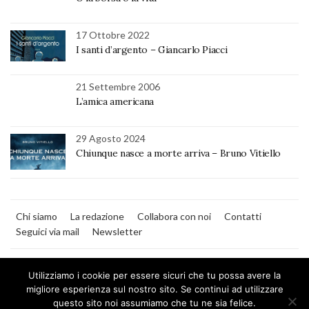
17 Ottobre 2022
I santi d’argento – Giancarlo Piacci
21 Settembre 2006
L’amica americana
29 Agosto 2024
Chiunque nasce a morte arriva – Bruno Vitiello
Chi siamo
La redazione
Collabora con noi
Contatti
Seguici via mail
Newsletter
Utilizziamo i cookie per essere sicuri che tu possa avere la
migliore esperienza sul nostro sito. Se continui ad utilizzare
questo sito noi assumiamo che tu ne sia felice.