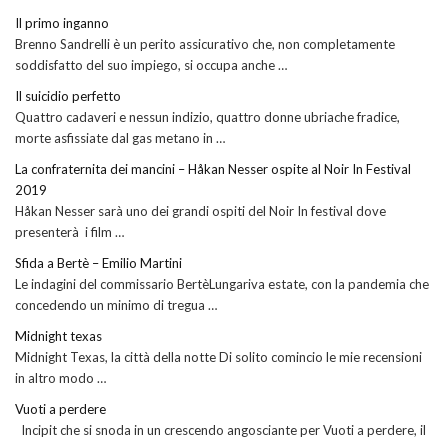
Il primo inganno
Brenno Sandrelli è un perito assicurativo che, non completamente
soddisfatto del suo impiego, si occupa anche …
Il suicidio perfetto
Quattro cadaveri e nessun indizio, quattro donne ubriache fradice,
morte asfissiate dal gas metano in …
La confraternita dei mancini – Håkan Nesser ospite al Noir In Festival
2019
Håkan Nesser sarà uno dei grandi ospiti del Noir In festival dove
presenterà i film …
Sfida a Bertè – Emilio Martini
Le indagini del commissario BertèLungariva estate, con la pandemia che
concedendo un minimo di tregua …
Midnight texas
Midnight Texas, la città della notte Di solito comincio le mie recensioni
in altro modo …
Vuoti a perdere
Incipit che si snoda in un crescendo angosciante per Vuoti a perdere, il