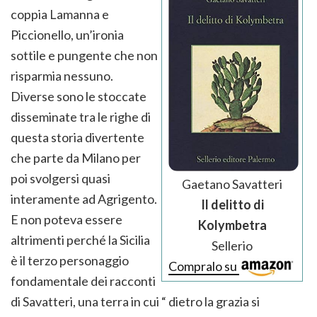
coppia Lamanna e
Piccionello, un’ironia
sottile e pungente che non
risparmia nessuno.
Diverse sono le stoccate
disseminate tra le righe di
questa storia divertente
che parte da Milano per
poi svolgersi quasi
Gaetano Savatteri
interamente ad Agrigento.
Il delitto di
E non poteva essere
Kolymbetra
altrimenti perché la Sicilia
Sellerio
è il terzo personaggio
Compralo su
fondamentale dei racconti
di Savatteri, una terra in cui “ dietro la grazia si