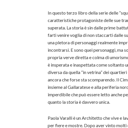
In questo terzo libro della serie delle “squ
caratteristiche protagoniste delle sue tram
superata. La storia è sin dalle prime batt
farti venire voglia di non staccarti dalle
una pletora di personaggi realmente imp
incontrarsi. E sono quei personaggi, ma so
propria verve diretta e colma di umorismo,
è insperata e inaspettata come soltanto un
diversa da quella “in vetrina” dei quartier
ancora che forse sta scomparendo. Il Ci
insieme al Gallaratese e alla periferia no
imperdibile che può essere letto anche pe
quanto la storia è davvero unica.
Paola Varalli è un Architetto che vive e l
per fiere e mostre. Dopo aver vinto molti 