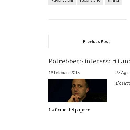
Paola Varalli
recensione
thriller
Previous Post
Potrebbero interessarti anc
19 Febbraio 2015
27 Ago
L’esat
La firma del puparo