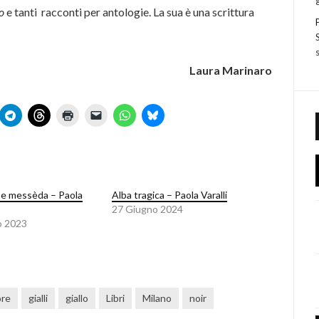
o
e tanti racconti per antologie. La sua è una scrittura
Laura Marinaro
a e messèda – Paola
Alba tragica – Paola Varalli
27 Giugno 2024
o 2023
ore
gialli
giallo
Libri
Milano
noir