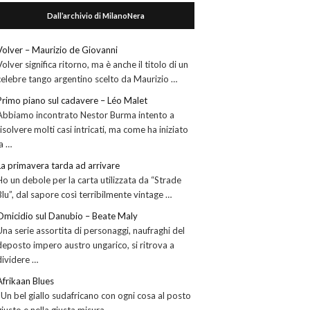
Dall’archivio di MilanoNera
Volver – Maurizio de Giovanni
Volver significa ritorno, ma è anche il titolo di un
celebre tango argentino scelto da Maurizio …
Primo piano sul cadavere – Léo Malet
Abbiamo incontrato Nestor Burma intento a
risolvere molti casi intricati, ma come ha iniziato
la …
La primavera tarda ad arrivare
Ho un debole per la carta utilizzata da “Strade
Blu”, dal sapore così terribilmente vintage …
Omicidio sul Danubio – Beate Maly
Una serie assortita di personaggi, naufraghi del
deposto impero austro ungarico, si ritrova a
dividere …
Afrikaan Blues
. Un bel giallo sudafricano con ogni cosa al posto