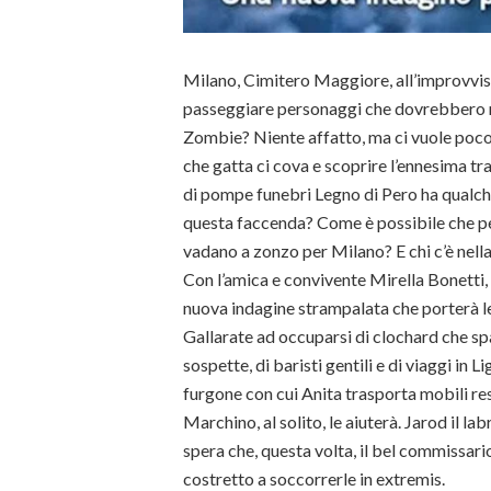
Milano, Cimitero Maggiore, all’improvviso
passeggiare personaggi che dovrebbero ri
Zombie? Niente affatto, ma ci vuole poco 
che gatta ci cova e scoprire l’ennesima tra
di pompe funebri Legno di Pero ha qualch
questa faccenda? Come è possibile che p
vadano a zonzo per Milano? E chi c’è nell
Con l’amica e convivente Mirella Bonetti, 
nuova indagine strampalata che porterà le
Gallarate ad occuparsi di clochard che sp
sospette, di baristi gentili e di viaggi in 
furgone con cui Anita trasporta mobili res
Marchino, al solito, le aiuterà. Jarod il lab
spera che, questa volta, il bel commissari
costretto a soccorrerle in extremis.