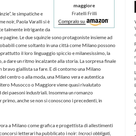
maggiore
Fratelli Frilli
inzie”, le simpatiche e
Compralo su
e noir, Paola Varalli si è
ute talmente intrigante da
 sue pagine. Le due squinzie sono protagoniste insieme ad
robabili come soltanto in una città come Milano possono
prattutto il loro linguaggio spiccio e milanesissimo, la
 a dare un ritmo incalzante alla storia. La sorpresa finale
 bravo giallista sa fare. E di contorno una Milano
i del centro o alla moda, una Milano vera e autentica
mitero Musocco o Maggiore viene quasi rivalutato
rd dei paesoni industriali. Insomma un romanzo
r primo, anche se non si conoscono i precedenti, in
avora a Milano come grafica e progettista di allestimenti
concorsi letterari ha pubblicato i noir:
Incroci obbligati,