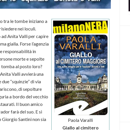
 tra le tombe iniziano a
siedere nei loculi.
ad Anita Valli per capire
ma gialla. Forse l’agenzia
e responsabilità in
ersone morte e sepolte
a tomba al posto loro?
Anita Valli avvierà una
 due “squinzie” di via
ariscono, di sepolture
Liguria a bordo del vecchio
taurati. Il buon amico
rador farà del suo. E si
o Giorgio Santini non sia
Paola Varalli
Giallo al cimitero