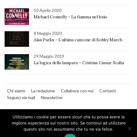
10 Aprile 2020
Michael Connelly – La fiamma nel buio
8 Maggio 2020
Alan Parks – L’ultima canzone di Bobby March
29 Maggio 2019
La logica della lampara – Cristina Cassar Scalia
Chi siamo
La redazione
Collabora con noi
Contatti
Seguici via mail
Newsletter
Utilizziamo i cookie per essere sicuri che tu possa avere la
migliore esperienza sul nostro sito. Se continui ad utilizzare
questo sito noi assumiamo che tu ne sia felice.
MilanoNera