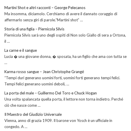
Martini Shot e altri racconti – George Pelecanos
Ma insomma, diciamolo. Cerchiamo di avere il dannato coraggio di
affermarlo senza giri di parole.“Martini shot” …
Storia di una figlia – Piernicola Silvis
Piernicola Silvis sarà uno degli ospiti di Non solo Giallo di sera a Ortona,
il …
La carne e il sangue
Lucia � una giovane donna, � sposata, ha un figlio che ama con tutta se
…
Karma rosso sangue – Jean Christophe Grangé
“Tempi duri generano uomini forti, uomini forti generano tempi felici.
Tempi felici generano uomini deboli, …
La porta del male – Guillermo Del Toro e Chuck Hogan
Una volta spalancata quella porta, il lettore non torna indietro. Perché
ciò che nasce come …
Il Maestro del Giudizio Universale
Vienna, anno di grazia 1909. Il barone von Yosch è un ufficiale in
congedo. A …