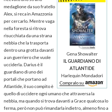
medaglione da suo fratello
Alex, si reca in Amazzonia
per cercarlo. Mentre vaga
nella foresta si ritrova
risucchiata da una strana
nebbia che la trasporta
dentro una grotta davanti
Gena Showalter
a un guerriero che vuole
IL GUARDIANO DI
ucciderla. Darius è il
ATLANTIDE
guardiano di uno dei
Harlequin Mondadori
portali che portano ad
Compralo su
Atlantide, il suo compito è
quello di uccidere ogni umano che attraversa la
nebbia, ma quando si trova davanti a Grace qualcosa lo
ferma, però non può rimandarla indietro, almeno fino a