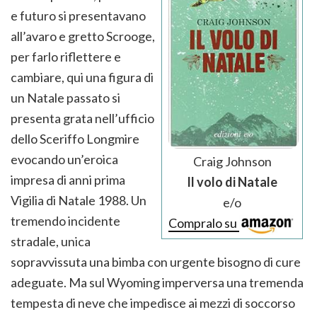
e futuro si presentavano
all’avaro e gretto Scrooge,
per farlo riflettere e
cambiare, qui una figura di
un Natale passato si
presenta grata nell’ufficio
dello Sceriffo Longmire
evocando un’eroica
Craig Johnson
impresa di anni prima
Il volo di Natale
Vigilia di Natale 1988. Un
e/o
tremendo incidente
Compralo su
stradale, unica
sopravvissuta una bimba con urgente bisogno di cure
adeguate. Ma sul Wyoming imperversa una tremenda
tempesta di neve che impedisce ai mezzi di soccorso