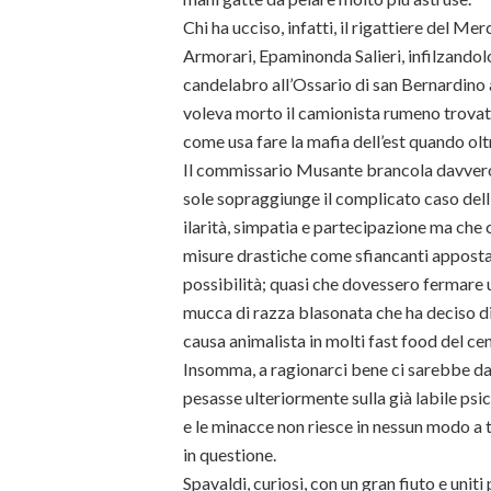
Chi ha ucciso, infatti, il rigattiere del Mer
Armorari, Epaminonda Salieri, infilzando
candelabro all’Ossario di san Bernardino 
voleva morto il camionista rumeno trova
come usa fare la mafia dell’est quando ol
Il commissario Musante brancola davvero 
sole sopraggiunge il complicato caso dell
ilarità, simpatia e partecipazione ma che 
misure drastiche come sfiancanti apposta
possibilità; quasi che dovessero fermare un
mucca di razza blasonata che ha deciso di
causa animalista in molti fast food del cen
Insomma, a ragionarci bene ci sarebbe dav
pesasse ulteriormente sulla già labile psi
e le minacce non riesce in nessun modo a te
in questione.
Spavaldi, curiosi, con un gran fiuto e uni