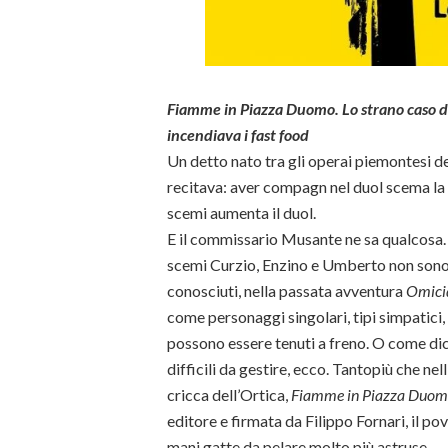
Fiamme in Piazza Duomo. Lo strano caso d
incendiava i fast food
Un detto nato tra gli operai piemontesi d
recitava: aver compagn nel duol scema l
scemi aumenta il duol.
E il commissario Musante ne sa qualcosa.
scemi Curzio, Enzino e Umberto non sono, 
conosciuti, nella passata avventura
Omicid
come personaggi singolari, tipi simpatici,
possono essere tenuti a freno. O come dic
difficili da gestire, ecco. Tantopiù che nel
cricca dell’Ortica,
Fiamme in Piazza Duo
editore e firmata da Filippo Fornari, il p
mani gatte da pelare molto più astruse.