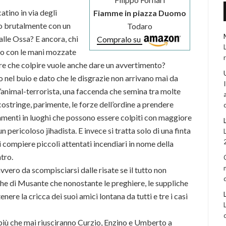
catino in via degli
Fiamme in piazza Duomo
lo brutalmente con un
Todaro
alle Ossa? E ancora, chi
Compralo su
to con le mani mozzate
tre che colpire vuole anche dare un avvertimento?
nel buio e dato che le disgrazie non arrivano mai da
’animal-terrorista, una faccenda che semina tra molte
costringe, parimente, le forze dell’ordine a prendere
menti in luoghi che possono essere colpiti con maggiore
 pericoloso jihadista. E invece si tratta solo di una finta
 compiere piccoli attentati incendiari in nome della
tro.
vero da scompisciarsi dalle risate se il tutto non
che di Musante che nonostante le preghiere, le suppliche
nere la cricca dei suoi amici lontana da tutti e tre i casi
ti più che mai riusciranno Curzio, Enzino e Umberto a