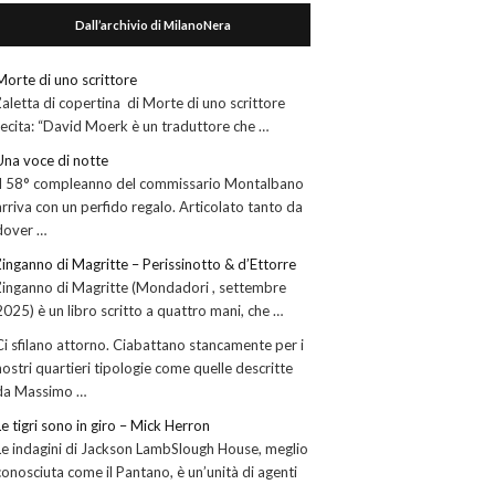
Dall’archivio di MilanoNera
Morte di uno scrittore
L’aletta di copertina di Morte di uno scrittore
recita: “David Moerk è un traduttore che …
Una voce di notte
Il 58° compleanno del commissario Montalbano
arriva con un perfido regalo. Articolato tanto da
dover …
L’inganno di Magritte – Perissinotto & d’Ettorre
L’inganno di Magritte (Mondadori , settembre
2025) è un libro scritto a quattro mani, che …
Ci sfilano attorno. Ciabattano stancamente per i
nostri quartieri tipologie come quelle descritte
da Massimo …
Le tigri sono in giro – Mick Herron
Le indagini di Jackson LambSlough House, meglio
conosciuta come il Pantano, è un’unità di agenti