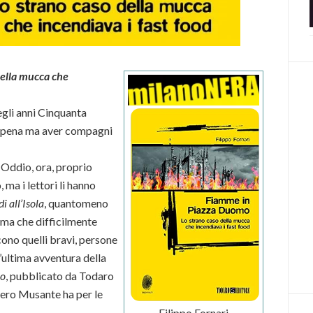
ella mucca che
egli anni Cinquanta
a pena ma aver compagni
 Oddio, ora, proprio
ma i lettori li hanno
i all’Isola
, quantomeno
 ma che difficilmente
ono quelli bravi, persone
l’ultima avventura della
mo
, pubblicato da Todaro
overo Musante ha per le
Filippo Fornari