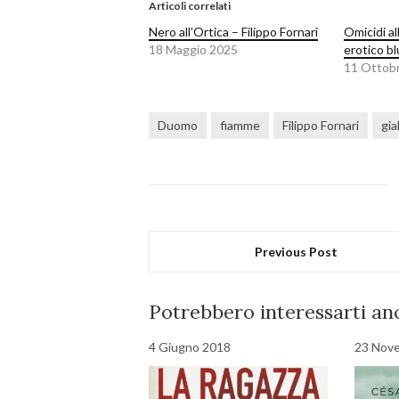
Articoli correlati
Nero all’Ortica – Filippo Fornari
Omicidi al
18 Maggio 2025
erotico b
11 Ottob
Duomo
fiamme
Filippo Fornari
gial
Previous Post
Potrebbero interessarti anc
4 Giugno 2018
23 Nov