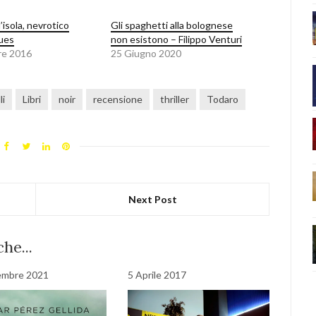
l’isola, nevrotico
Gli spaghetti alla bolognese
lues
non esistono – Filippo Venturi
re 2016
25 Giugno 2020
li
Libri
noir
recensione
thriller
Todaro
Next Post
he...
embre 2021
5 Aprile 2017