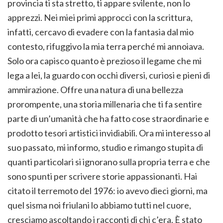
provincia ti sta stretto, ti appare svilente, non lo
apprezzi. Nei miei primi approcci con la scrittura,
infatti, cercavo di evadere con la fantasia dal mio
contesto, rifuggivo la mia terra perché mi annoiava.
Solo ora capisco quanto è prezioso il legame che mi
lega a lei, la guardo con occhi diversi, curiosi e pieni di
ammirazione. Offre una natura di una bellezza
prorompente, una storia millenaria che ti fa sentire
parte di un’umanità che ha fatto cose straordinarie e
prodotto tesori artistici invidiabili. Ora mi interesso al
suo passato, mi informo, studio e rimango stupita di
quanti particolari si ignorano sulla propria terra e che
sono spunti per scrivere storie appassionanti. Hai
citato il terremoto del 1976: io avevo dieci giorni, ma
quel sisma noi friulani lo abbiamo tutti nel cuore,
cresciamo ascoltando i racconti di chi c’era. È stato