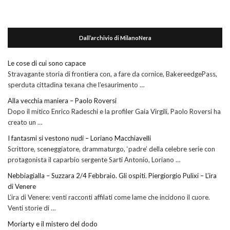
Dall’archivio di MilanoNera
Le cose di cui sono capace
Stravagante storia di frontiera con, a fare da cornice, BakereedgePass,
sperduta cittadina texana che l’esaurimento …
Alla vecchia maniera – Paolo Roversi
Dopo il mitico Enrico Radeschi e la profiler Gaia Virgili, Paolo Roversi ha
creato un …
I fantasmi si vestono nudi – Loriano Macchiavelli
Scrittore, sceneggiatore, drammaturgo, ‘padre’ della celebre serie con
protagonista il caparbio sergente Sarti Antonio, Loriano …
Nebbiagialla – Suzzara 2/4 Febbraio. Gli ospiti. Piergiorgio Pulixi – L’ira
di Venere
L’ira di Venere: venti racconti affilati come lame che incidono il cuore.
Venti storie di …
Moriarty e il mistero del dodo