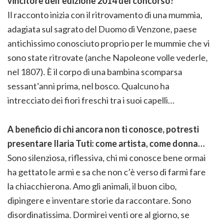
vincitore dell’edizione 2014 del concorso?
Il racconto inizia con il ritrovamento di una mummia,
adagiata sul sagrato del Duomo di Venzone, paese
antichissimo conosciuto proprio per le mummie che vi
sono state ritrovate (anche Napoleone volle vederle,
nel 1807). È il corpo di una bambina scomparsa
sessant’anni prima, nel bosco. Qualcuno ha
intrecciato dei fiori freschi tra i suoi capelli…
A beneficio di chi ancora non ti conosce, potresti
presentare Ilaria Tuti: come artista, come donna…
Sono silenziosa, riflessiva, chi mi conosce bene ormai
ha gettato le armi e sa che non c’è verso di farmi fare
la chiacchierona. Amo gli animali, il buon cibo,
dipingere e inventare storie da raccontare. Sono
disordinatissima. Dormirei venti ore al giorno, se