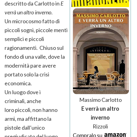
descritto da Carlotto in
E
verrà un altro inverno
.
Un microcosmo fatto di
piccoli sogni, piccole menti
semplici e piccoli
ragionamenti. Chiuso sul
fondo di una valle, dove la
modernità pare avere
portato solo la crisi
economica.
Un luogo dove i
Massimo Carlotto
criminali, anche
E verrà un altro
loro piccoli, non hanno
inverno
armi, ma affittano la
Rizzoli
pistole dall’unico
Compralo su
pregiudicato del luogo,