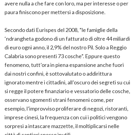
avere nulla a che fare con loro, ma per interesse o per
paura finiscono per mettersi a disposizione.
Secondo dati Eurispes del 2008, “le famiglie della
‘ndrangheta godono di un fatturato di oltre 44 miliardi
di euro ogni anno, il 2,9% del nostro Pil. Solo a Reggio
Calabria sono presenti 73 cosche”. Eppure questo
fenomeno, tutt’ora in piena espansione anche fuori
dai nostri confini, è sottovalutato o addirittura
ignorato mentre i cittadini, all’oscuro dei segreti su cui
si regge il potere finanziario e vessatorio delle cosche,
osservano sgomenti strani fenomeni come, per
esempio, l’improvviso proliferare di negozi, ristoranti,
imprese cinesi, la frequenza con cui i politici vengono
sorpresi a intascare mazzette, il moltiplicarsi nelle
città di cantieri spesso inutili.