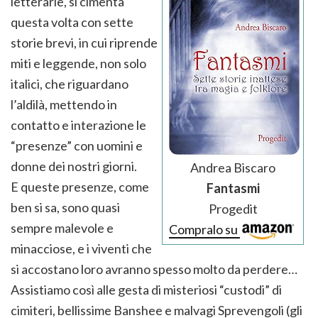
letterarie, si cimenta
questa volta con sette
storie brevi, in cui riprende
miti e leggende, non solo
italici, che riguardano
l’aldilà, mettendo in
contatto e interazione le
“presenze” con uomini e
donne dei nostri giorni.
Andrea Biscaro
E queste presenze, come
Fantasmi
ben si sa, sono quasi
Progedit
sempre malevole e
Compralo su
minacciose, e i viventi che
si accostano loro avranno spesso molto da perdere…
Assistiamo così alle gesta di misteriosi “custodi” di
cimiteri, bellissime Banshee e malvagi Sprevengoli (gli