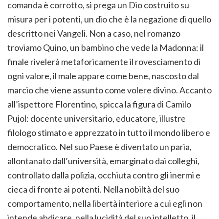
comanda è corrotto, si prega un Dio costruito su
misura per i potenti, un dio che è la negazione di quello
descritto nei Vangeli. Non a caso, nel romanzo
troviamo Quino, un bambino che vede la Madonna: il
finale rivelerà metaforicamente il rovesciamento di
ogni valore, il male appare come bene, nascosto dal
marcio che viene assunto come volere divino. Accanto
all’ispettore Florentino, spicca la figura di Camilo
Pujol: docente universitario, educatore, illustre
filologo stimato e apprezzato in tutto il mondo libero e
democratico. Nel suo Paese è diventato un paria,
allontanato dall’università, emarginato dai colleghi,
controllato dalla polizia, occhiuta contro gli inermi e
cieca di fronte ai potenti. Nella nobiltà del suo
comportamento, nella libertà interiore a cui egli non
intende abdicare, nella lucidità del suo intelletto, il