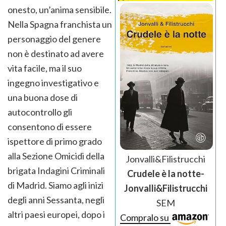
onesto, un’anima sensibile.
Nella Spagna franchista un
personaggio del genere
non è destinato ad avere
vita facile, ma il suo
ingegno investigativo e
una buona dose di
autocontrollo gli
consentono di essere
ispettore di primo grado
alla Sezione Omicidi della
Jonvalli&Filistrucchi
brigata Indagini Criminali
Crudele è la notte-
di Madrid. Siamo agli inizi
Jonvalli&Filistrucchi
degli anni Sessanta, negli
SEM
altri paesi europei, dopo i
Compralo su