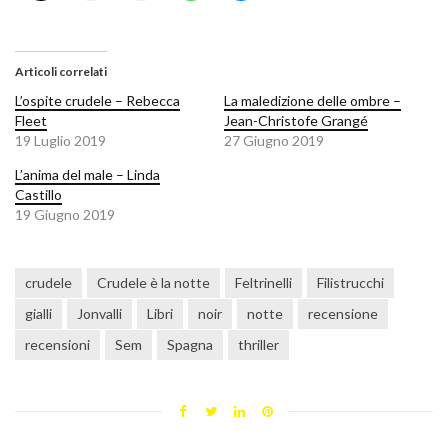
Articoli correlati
L’ospite crudele – Rebecca
La maledizione delle ombre –
Fleet
Jean-Christofe Grangé
19 Luglio 2019
27 Giugno 2019
L’anima del male – Linda
Castillo
19 Giugno 2019
crudele
Crudele è la notte
Feltrinelli
Filistrucchi
gialli
Jonvalli
Libri
noir
notte
recensione
recensioni
Sem
Spagna
thriller