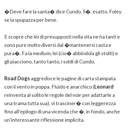
�Deve fare la santa� dice Cundo. S�, esatto. Foley
se la spupazza per bene.
E scopre che lei di presupposti nella vita ne ha tanti e
sono pure molto diversi dal �mantenersi casta e
pura�. Fa la medium, lei (cio� abbindola gli stolti) e
gli piacciono, tanto tanto, i soldi di Cundo.
Road Dogs
aggredisce le pagine di carta stampata
con il vento in poppa. Fluido e anarchico (
Leonard
reinventa al solito le regole del noir per adattarle a
una trama tutta sua), vi trasciner� con leggerezza
fino all’epilogo di una vicenda che �, in fondo, anche
un’interessante riflessione implicita.