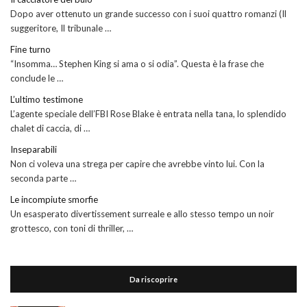
Dopo aver ottenuto un grande successo con i suoi quattro romanzi (Il
suggeritore, Il tribunale …
Fine turno
“Insomma… Stephen King si ama o si odia”. Questa è la frase che
conclude le …
L’ultimo testimone
L’agente speciale dell’FBI Rose Blake è entrata nella tana, lo splendido
chalet di caccia, di …
Inseparabili
Non ci voleva una strega per capire che avrebbe vinto lui. Con la
seconda parte …
Le incompiute smorfie
Un esasperato divertissement surreale e allo stesso tempo un noir
grottesco, con toni di thriller, …
Da riscoprire