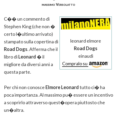
massimo Versolatto
C�� un commento di
Stephen King (che non �
certo l�ultimo arrivato)
leonard elmore
stampato sulla copertina di
Road Dogs
Road Dogs
. Afferma che il
einaudi
libro di
Leonard
� il
Compralo su
migliore da diversi anni a
questa parte.
Per chi non conosce
Elmore Leonard
tutto ci� ha
poca importanza. Al massimo pu� essere un incentivo
a scoprirlo attraverso quest�opera piuttosto che
un�altra.