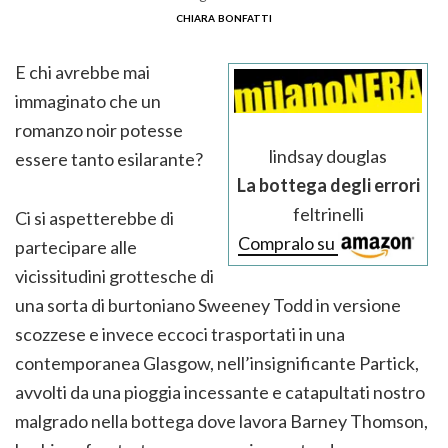
chiara bonfatti
E chi avrebbe mai
immaginato che un
romanzo noir potesse
lindsay douglas
essere tanto esilarante?
La bottega degli errori
feltrinelli
Ci si aspetterebbe di
Compralo su
partecipare alle
vicissitudini grottesche di
una sorta di burtoniano Sweeney Todd in versione
scozzese e invece eccoci trasportati in una
contemporanea Glasgow, nell’insignificante Partick,
avvolti da una pioggia incessante e catapultati nostro
malgrado nella bottega dove lavora Barney Thomson,