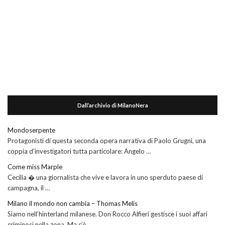
Dall’archivio di MilanoNera
Mondoserpente
Protagonisti di questa seconda opera narrativa di Paolo Grugni, una
coppia d’investigatori tutta particolare: Angelo …
Come miss Marple
Cecilia � una giornalista che vive e lavora in uno sperduto paese di
campagna, il …
Milano il mondo non cambia – Thomas Melis
Siamo nell’hinterland milanese. Don Rocco Alfieri gestisce i suoi affari
criminosi nella zona. Ma c’è …