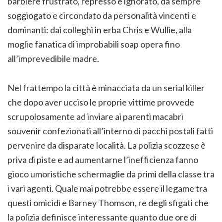
barbiere frustrato, represso e ignorato, da sempre
soggiogato e circondato da personalità vincenti e
dominanti: dai colleghi in erba Chris e Wullie, alla
moglie fanatica di improbabili soap opera fino
all’imprevedibile madre.
Nel frattempo la città è minacciata da un serial killer
che dopo aver ucciso le proprie vittime provvede
scrupolosamente ad inviare ai parenti macabri
souvenir confezionati all’interno di pacchi postali fatti
pervenire da disparate località. La polizia scozzese è
priva di piste e ad aumentarne l’inefficienza fanno
gioco umoristiche schermaglie da primi della classe tra
i vari agenti. Quale mai potrebbe essere il legame tra
questi omicidi e Barney Thomson, re degli sfigati che
la polizia definisce interessante quanto due ore di