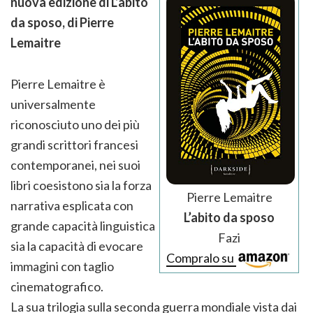
nuova edizione di L’abito
da sposo, di Pierre
Lemaitre
Pierre Lemaitre è
universalmente
riconosciuto uno dei più
grandi scrittori francesi
contemporanei, nei suoi
libri coesistono sia la forza
Pierre Lemaitre
narrativa esplicata con
L’abito da sposo
grande capacità linguistica
Fazi
sia la capacità di evocare
Compralo su
immagini con taglio
cinematografico.
La sua trilogia sulla seconda guerra mondiale vista dai