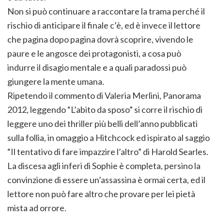
Non si può continuare a raccontare la trama perché il
rischio di anticipare il finale c’è, ed è invece il lettore
che pagina dopo pagina dovrà scoprire, vivendo le
paure e le angosce dei protagonisti, a cosa può
indurre il disagio mentale e a quali paradossi può
giungere la mente umana.
Ripetendo il commento di Valeria Merlini, Panorama
2012, leggendo “L’abito da sposo” si corre il rischio di
leggere uno dei thriller più belli dell’anno pubblicati
sulla follia, in omaggio a Hitchcock ed ispirato al saggio
“Il tentativo di fare impazzire l’altro” di Harold Searles.
La discesa agli inferi di Sophie è completa, persino la
convinzione di essere un’assassina è ormai certa, ed il
lettore non può fare altro che provare per lei pietà
mista ad orrore.