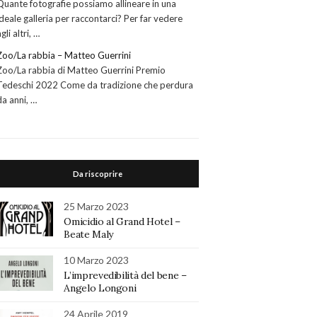
Quante fotografie possiamo allineare in una
ideale galleria per raccontarci? Per far vedere
agli altri, …
Zoo/La rabbia – Matteo Guerrini
Zoo/La rabbia di Matteo Guerrini Premio
Tedeschi 2022 Come da tradizione che perdura
da anni, …
Da riscoprire
25 Marzo 2023
Omicidio al Grand Hotel –
Beate Maly
10 Marzo 2023
L’imprevedibilità del bene –
Angelo Longoni
24 Aprile 2019