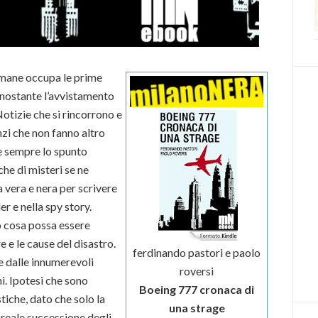
timane occupa le prime
onostante l’avvistamento
 Notizie che si rincorrono e
nzi che non fanno altro
me sempre lo spunto
che di misteri se ne
 vera e nera per scrivere
er e nella spy story.
o cosa possa essere
e e le cause del disastro.
ferdinando pastori e paolo
e dalle innumerevoli
roversi
ni. Ipotesi che sono
Boeing 777 cronaca di
tiche, dato che solo la
una strage
a reale successione degli