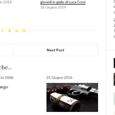
io 2018
giovedì in giallo di Luca Crovi
18 Giugno 2019
Next Post
he...
sto 2006
25 Giugno 2016
ango