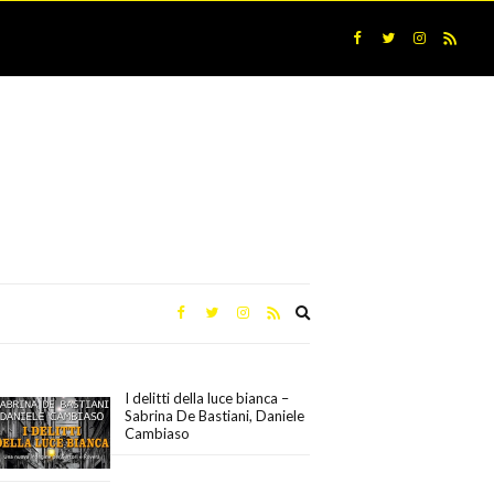
Expand
search
form
I delitti della luce bianca –
Sabrina De Bastiani, Daniele
Cambiaso