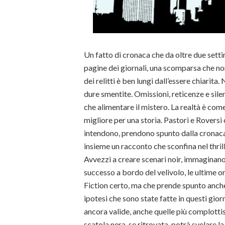
Un fatto di cronaca che da oltre due set
pagine dei giornali, una scomparsa che n
dei relitti è ben lungi dall’essere chiarita.
dure smentite. Omissioni, reticenze e sile
che alimentare il mistero. La realtà è co
migliore per una storia. Pastori e Roversi 
intendono, prendono spunto dalla cronaca
insieme un racconto che sconfina nel thrill
Avvezzi a creare scenari noir, immaginan
successo a bordo del velivolo, le ultime or
Fiction certo, ma che prende spunto anch
ipotesi che sono state fatte in questi gior
ancora valide, anche quelle più complottis
scatola nera, se ritrovata, potrà svelare l