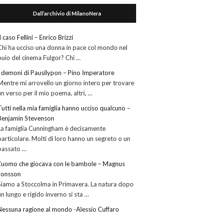
Dall’archivio di MilanoNera
Il caso Fellini – Enrico Brizzi
Chi ha ucciso una donna in pace col mondo nel
buio del cinema Fulgor? Chi …
I demoni di Pausilypon – Pino Imperatore
Mentre mi arrovello un giorno intero per trovare
un verso per il mio poema, altri, …
Tutti nella mia famiglia hanno ucciso qualcuno –
Benjamin Stevenson
La famiglia Cunningham è decisamente
particolare. Molti di loro hanno un segreto o un
passato …
L’uomo che giocava con le bambole – Magnus
Jonsson
Siamo a Stoccolma in Primavera. La natura dopo
un lungo e rigido inverno si sta …
Nessuna ragione al mondo -Alessio Cuffaro