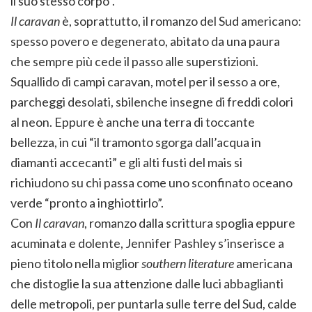
il suo stesso corpo”.
Il caravan
è, soprattutto, il romanzo del Sud americano:
spesso povero e degenerato, abitato da una paura
che sempre più cede il passo alle superstizioni.
Squallido di campi caravan, motel per il sesso a ore,
parcheggi desolati, sbilenche insegne di freddi colori
al neon. Eppure è anche una terra di toccante
bellezza, in cui “il tramonto sgorga dall’acqua in
diamanti accecanti” e gli alti fusti del mais si
richiudono su chi passa come uno sconfinato oceano
verde “pronto a inghiottirlo”.
Con
Il caravan
, romanzo dalla scrittura spoglia eppure
acuminata e dolente, Jennifer Pashley s’inserisce a
pieno titolo nella miglior
southern literature
americana
che distoglie la sua attenzione dalle luci abbaglianti
delle metropoli, per puntarla sulle terre del Sud, calde