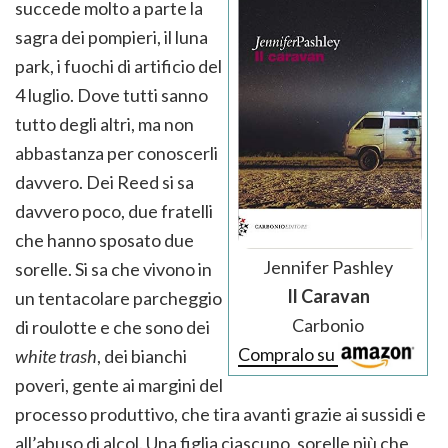
succede molto a parte la
sagra dei pompieri, il luna
park, i fuochi di artificio del
4 luglio. Dove tutti sanno
tutto degli altri, ma non
abbastanza per conoscerli
davvero. Dei Reed si sa
davvero poco, due fratelli
che hanno sposato due
Jennifer Pashley
sorelle. Si sa che vivono in
Il Caravan
un tentacolare parcheggio
Carbonio
di roulotte e che sono dei
Compralo su
white trash
, dei bianchi
poveri, gente ai margini del
processo produttivo, che tira avanti grazie ai sussidi e
all’abuso di alcol. Una figlia ciascuno, sorelle più che