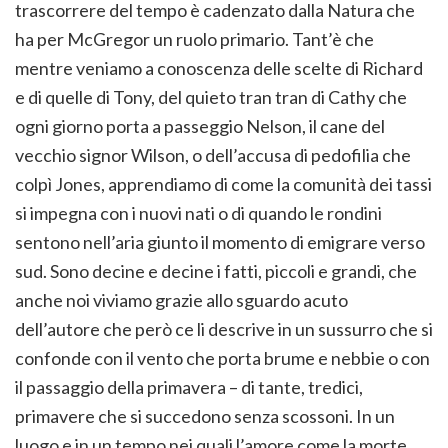
trascorrere del tempo è cadenzato dalla Natura che
ha per McGregor un ruolo primario. Tant’è che
mentre veniamo a conoscenza delle scelte di Richard
e di quelle di Tony, del quieto tran tran di Cathy che
ogni giorno porta a passeggio Nelson, il cane del
vecchio signor Wilson, o dell’accusa di pedofilia che
colpì Jones, apprendiamo di come la comunità dei tassi
si impegna con i nuovi nati o di quando le rondini
sentono nell’aria giunto il momento di emigrare verso
sud. Sono decine e decine i fatti, piccoli e grandi, che
anche noi viviamo grazie allo sguardo acuto
dell’autore che però ce li descrive in un sussurro che si
confonde con il vento che porta brume e nebbie o con
il passaggio della primavera – di tante, tredici,
primavere che si succedono senza scossoni. In un
luogo e in un tempo nei quali l’amore come la morte