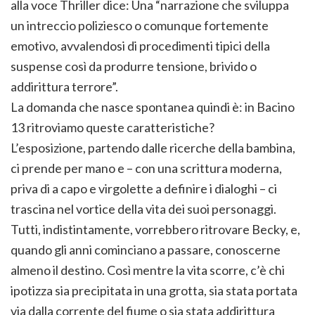
alla voce Thriller dice: Una “narrazione che sviluppa
un intreccio poliziesco o comunque fortemente
emotivo, avvalendosi di procedimenti tipici della
suspense così da produrre tensione, brivido o
addirittura terrore”.
La domanda che nasce spontanea quindi è: in Bacino
13 ritroviamo queste caratteristiche?
L’esposizione, partendo dalle ricerche della bambina,
ci prende per mano e – con una scrittura moderna,
priva di a capo e virgolette a definire i dialoghi – ci
trascina nel vortice della vita dei suoi personaggi.
Tutti, indistintamente, vorrebbero ritrovare Becky, e,
quando gli anni cominciano a passare, conoscerne
almeno il destino. Così mentre la vita scorre, c’è chi
ipotizza sia precipitata in una grotta, sia stata portata
via dalla corrente del fiume o sia stata addirittura