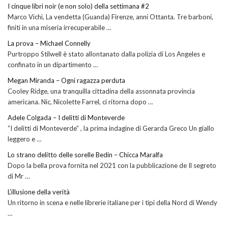
I cinque libri noir (e non solo) della settimana #2
Marco Vichi, La vendetta (Guanda) Firenze, anni Ottanta. Tre barboni,
finiti in una miseria irrecuperabile …
La prova – Michael Connelly
Purtroppo Stilwell è stato allontanato dalla polizia di Los Angeles e
confinato in un dipartimento …
Megan Miranda – Ogni ragazza perduta
Cooley Ridge, una tranquilla cittadina della assonnata provincia
americana. Nic, Nicolette Farrel, ci ritorna dopo …
Adele Colgada – I delitti di Monteverde
“I delitti di Monteverde” , la prima indagine di Gerarda Greco Un giallo
leggero e …
Lo strano delitto delle sorelle Bedin – Chicca Maralfa
Dopo la bella prova fornita nel 2021 con la pubblicazione de Il segreto
di Mr …
L’illusione della verità
Un ritorno in scena e nelle librerie italiane per i tipi della Nord di Wendy
…