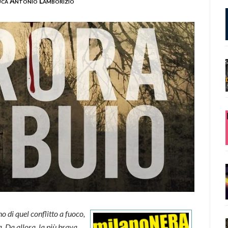
uca Antonio Lamborizio
no di quel conflitto a fuoco,
. Da allora, la più brava