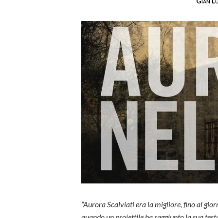
Gian L
“Aurora Scalviati era la migliore, fino al gior
quando un proiettile ha raggiunto la sua testa