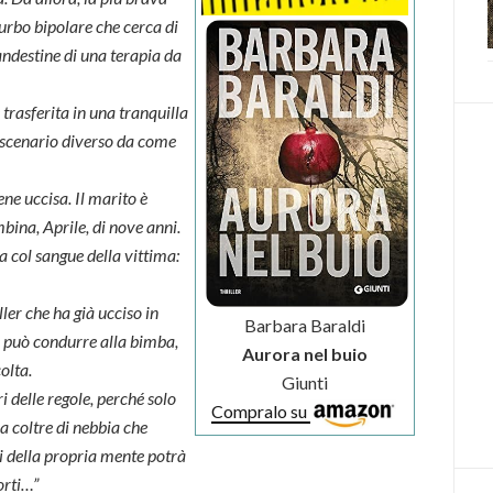
sturbo bipolare che cerca di
andestine di una terapia da
trasferita in una tranquilla
no scenario diverso da come
ne uccisa. Il marito è
bina, Aprile, di nove anni.
a col sangue della vittima:
ller che ha già ucciso in
Barbara Baraldi
he può condurre alla bimba,
Aurora nel buio
olta.
Giunti
i delle regole, perché solo
Compralo su
la coltre di nebbia che
i della propria mente potrà
orti…”