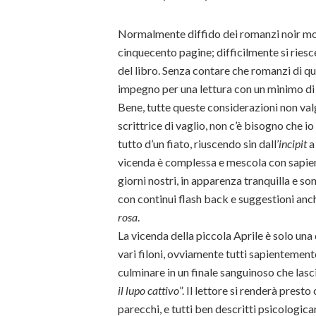
Normalmente diffido dei romanzi noir molt
cinquecento pagine; difficilmente si riesc
del libro. Senza contare che romanzi di 
impegno per una lettura con un minimo di
Bene, tutte queste considerazioni non va
scrittrice di vaglio, non c’è bisogno che io
tutto d’un fiato, riuscendo sin dall’
incipit
a
vicenda è complessa e mescola con sapien
giorni nostri, in apparenza tranquilla e so
con continui flash back e suggestioni anch
rosa
.
La vicenda della piccola Aprile è solo una
vari filoni, ovviamente tutti sapientemente
culminare in un finale sanguinoso che lasci
il lupo cattivo
”. Il lettore si renderà prest
parecchi, e tutti ben descritti psicologicam