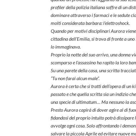
profiler della polizia italiana soffre di un di
dominare attraverso i farmaci e le sedute cl
molti considerata barbara: l’elettroshock.
Quando per motivi disciplinari Aurora viene 
cittadina dell’Emilia, si trova di fronte a u
lo immaginava.
Proprio la notte del suo arrivo, una donna vie
scomparso e l’assassino ha rapito la loro bam
Su una parete della casa, una scritta tracciat
”Tu non farai alcun male”.
Aurora è certa che si tratti dell’opera di un ki
passato e che quella scritta sia un indizio c
una specie di ultimatum… Ma nessuno la asc
Presto Aurora capirà di dover agire al di fuor
fidandosi del proprio intuito potrà dissipare 
avvolge ogni cosa. Solo affrontando i demon
salvare la piccola Aprile ed evitare nuove m