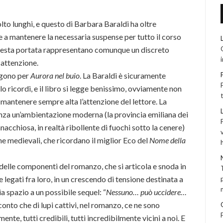
o lunghi, e questo di Barbara Baraldi ha oltre
e a mantenere la necessaria suspense per tutto il corso
questa portata rappresentano comunque un discreto
 attenzione.
lgono per
Aurora nel buio
. La Baraldi è sicuramente
 lo ricordi, e il libro si legge benissimo, ovviamente non
 mantenere sempre alta l’attenzione del lettore. La
za un’ambientazione moderna (la provincia emiliana dei
nnacchiosa, in realtà ribollente di fuochi sotto la cenere)
e medievali, che ricordano il miglior Eco del
Nome della
 delle componenti del romanzo, che si articola e snoda in
 legati fra loro, in un crescendo di tensione destinata a
a spazio a un possibile sequel: “
Nessuno… può uccidere…
o conto che di lupi cattivi, nel romanzo, ce ne sono
ente, tutti credibili, tutti incredibilmente vicini a noi. E