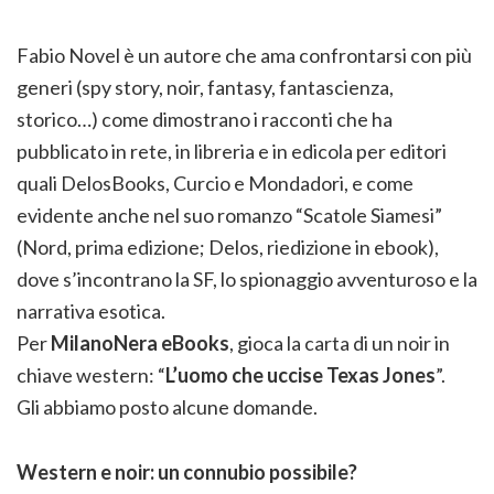
Fabio Novel è un autore che ama confrontarsi con più
generi (spy story, noir, fantasy, fantascienza,
storico…) come dimostrano i racconti che ha
pubblicato in rete, in libreria e in edicola per editori
quali DelosBooks, Curcio e Mondadori, e come
evidente anche nel suo romanzo “Scatole Siamesi”
(Nord, prima edizione; Delos, riedizione in ebook),
dove s’incontrano la SF, lo spionaggio avventuroso e la
narrativa esotica.
Per
MilanoNera eBooks
, gioca la carta di un noir in
chiave western: “
L’uomo che uccise Texas Jones
”.
Gli abbiamo posto alcune domande.
Western e noir: un connubio possibile?