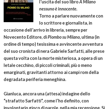
l’uscita del suo libro
A Milano
nessuno è innocente.
Torno a parlare nuovamente con
lo scrittore e giornalista, in
occasione dell’arrivo in libreria, sempre per
Novecento Editore, di
Piombo su Milano,
ultima (in
ordine di tempo) tesissima e avvincente avventura
del suo cronista di nera Gabriele Sarfatti, alle prese
questa volta con la morte misteriosa, a opera di un
letale cecchino, di piccoli criminali, più o meno
emarginati, gravitanti attorno ai campi rom della
degradata periferia meneghina.
Gianluca, ancora una (attesa) indagine dello
“strafatto Sarfatti”, come l’ho definito, con
involontario gioco di parole, nella mia recensione. Si