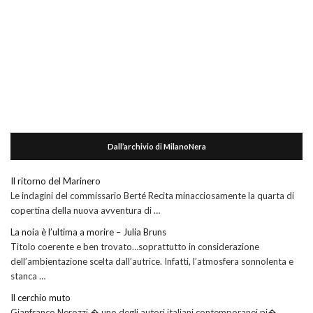
Dall’archivio di MilanoNera
Il ritorno del Marinero
Le indagini del commissario Berté Recita minacciosamente la quarta di
copertina della nuova avventura di …
La noia è l’ultima a morire – Julia Bruns
Titolo coerente e ben trovato…soprattutto in considerazione
dell’ambientazione scelta dall’autrice. Infatti, l’atmosfera sonnolenta e
stanca …
Il cerchio muto
Gianfranco Nerozzi � uno degli autori italiani contemporanei pi�