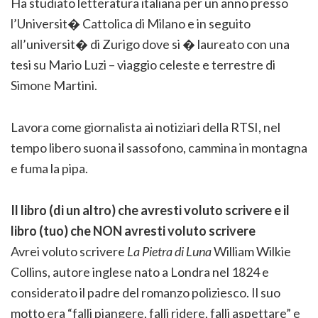
Ha studiato letteratura italiana per un anno presso
l’Universit� Cattolica di Milano e in seguito
all’universit� di Zurigo dove si � laureato con una
tesi su Mario Luzi – viaggio celeste e terrestre di
Simone Martini.
Lavora come giornalista ai notiziari della RTSI, nel
tempo libero suona il sassofono, cammina in montagna
e fuma la pipa.
Il libro (di un altro) che avresti voluto scrivere e il
libro (tuo) che NON avresti voluto scrivere
Avrei voluto scrivere
La Pietra di Luna
William Wilkie
Collins, autore inglese nato a Londra nel 1824 e
considerato il padre del romanzo poliziesco. Il suo
motto era “falli piangere, falli ridere, falli aspettare” e