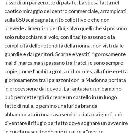
lusso di un panzerotto di patate. La spesa fatta nel
caotico miraggio del centro commerciale, arrampicati
sulla 850 scalcagnata, rito collettivo e che non
prevede alimenti superflui, salvo quelli che si possono
solo rubacchiare al volo, con il tacito assenso e la
complicità delle rotondità della nonna, non visti dalle
guardie e dai genitori. Scarpe e vestiti rigorosamente
mai di marca ma si passano tra fratelli e sono sempre
copie, come l’ambita grotta di Lourdes, alla fine eretta
gloriosamente tra i palazzoni con la Madonna portata
in processione dai devoti. La fantasia di un bambino
può permettergli di creare un castello in un luogo
fatto di nulla, e persino una lurida branda
abbandonata in una casa semibruciata da ignoti può
diventare il rifugio perfetto dove sognare un avvenire
in cui chi nasce tondo può riuscire a “morire