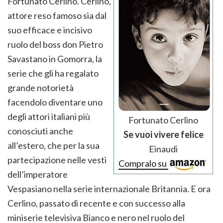
Fortunato Cerlino. Cerlino,
attore reso famoso sia dal
suo efficace e incisivo
ruolo del boss don Pietro
Savastano in Gomorra, la
serie che gli ha regalato
grande notorietà
facendolo diventare uno
degli attori italiani più
Fortunato Cerlino
conosciuti anche
Se vuoi vivere felice
all’estero, che per la sua
Einaudi
partecipazione nelle vesti
Compralo su
dell’imperatore
Vespasiano nella serie internazionale Britannia. E ora
Cerlino, passato di recente e con successo alla
miniserie televisiva Bianco e nero nel ruolo del