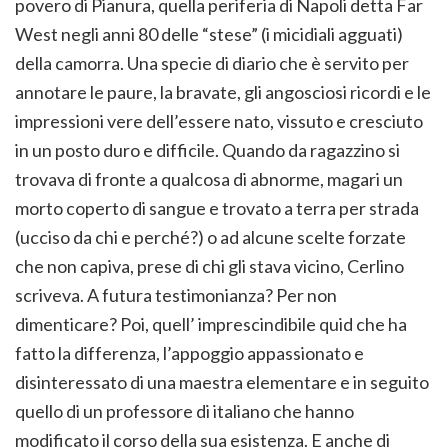
povero di Pianura, quella periferia di Napoli detta Far
West negli anni 80 delle “stese” (i micidiali agguati)
della camorra. Una specie di diario che è servito per
annotare le paure, la bravate, gli angosciosi ricordi e le
impressioni vere dell’essere nato, vissuto e cresciuto
in un posto duro e difficile. Quando da ragazzino si
trovava di fronte a qualcosa di abnorme, magari un
morto coperto di sangue e trovato a terra per strada
(ucciso da chi e perché?) o ad alcune scelte forzate
che non capiva, prese di chi gli stava vicino, Cerlino
scriveva. A futura testimonianza? Per non
dimenticare? Poi, quell’ imprescindibile quid che ha
fatto la differenza, l’appoggio appassionato e
disinteressato di una maestra elementare e in seguito
quello di un professore di italiano che hanno
modificato il corso della sua esistenza. E anche di