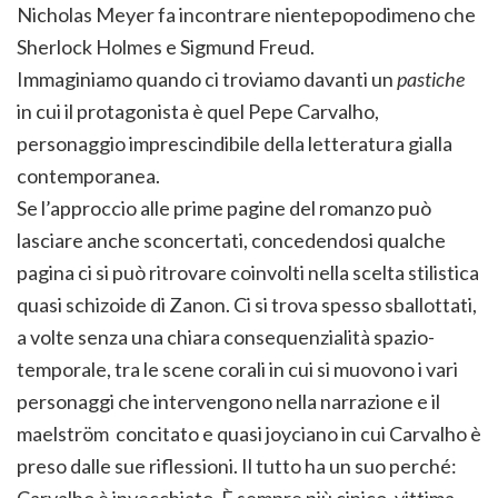
Nicholas Meyer fa incontrare nientepopodimeno che
Sherlock Holmes e Sigmund Freud.
Immaginiamo quando ci troviamo davanti un
pastiche
in cui il protagonista è quel Pepe Carvalho,
personaggio imprescindibile della letteratura gialla
contemporanea.
Se l’approccio alle prime pagine del romanzo può
lasciare anche sconcertati, concedendosi qualche
pagina ci si può ritrovare coinvolti nella scelta stilistica
quasi schizoide di Zanon. Ci si trova spesso sballottati,
a volte senza una chiara consequenzialità spazio-
temporale, tra le scene corali in cui si muovono i vari
personaggi che intervengono nella narrazione e il
maelström concitato e quasi joyciano in cui Carvalho è
preso dalle sue riflessioni. Il tutto ha un suo perché:
Carvalho è invecchiato. È sempre più cinico, vittima