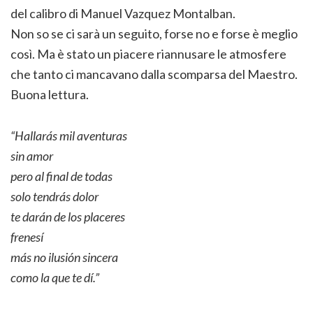
del calibro di Manuel Vazquez Montalban.
Non so se ci sarà un seguito, forse no e forse è meglio
così. Ma è stato un piacere riannusare le atmosfere
che tanto ci mancavano dalla scomparsa del Maestro.
Buona lettura.
“Hallarás mil aventuras
sin amor
pero al final de todas
solo tendrás dolor
te darán de los placeres
frenesí
más no ilusión sincera
como la que te dí.”