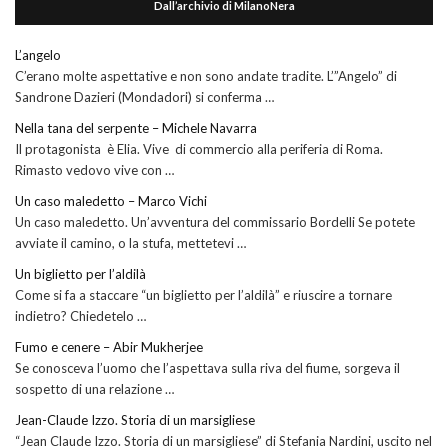
Dall’archivio di MilanoNera
L’angelo
C’erano molte aspettative e non sono andate tradite. L’”Angelo” di
Sandrone Dazieri (Mondadori) si conferma …
Nella tana del serpente – Michele Navarra
Il protagonista è Elia. Vive di commercio alla periferia di Roma.
Rimasto vedovo vive con …
Un caso maledetto – Marco Vichi
Un caso maledetto. Un’avventura del commissario Bordelli Se potete
avviate il camino, o la stufa, mettetevi …
Un biglietto per l’aldilà
Come si fa a staccare “un biglietto per l’aldilà” e riuscire a tornare
indietro? Chiedetelo …
Fumo e cenere – Abir Mukherjee
Se conosceva l’uomo che l’aspettava sulla riva del fiume, sorgeva il
sospetto di una relazione …
Jean-Claude Izzo. Storia di un marsigliese
“Jean Claude Izzo. Storia di un marsigliese” di Stefania Nardini, uscito nel