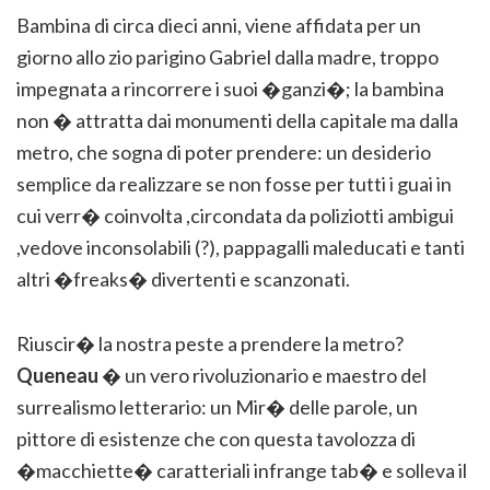
Bambina di circa dieci anni, viene affidata per un
giorno allo zio parigino Gabriel dalla madre, troppo
impegnata a rincorrere i suoi �ganzi�; la bambina
non � attratta dai monumenti della capitale ma dalla
metro, che sogna di poter prendere: un desiderio
semplice da realizzare se non fosse per tutti i guai in
cui verr� coinvolta ,circondata da poliziotti ambigui
,vedove inconsolabili (?), pappagalli maleducati e tanti
altri �freaks� divertenti e scanzonati.
Riuscir� la nostra peste a prendere la metro?
Queneau
� un vero rivoluzionario e maestro del
surrealismo letterario: un Mir� delle parole, un
pittore di esistenze che con questa tavolozza di
�macchiette� caratteriali infrange tab� e solleva il