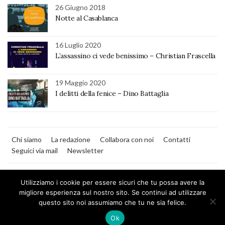
26 Giugno 2018
Notte al Casablanca
16 Luglio 2020
L’assassino ci vede benissimo – Christian Frascella
19 Maggio 2020
I delitti della fenice – Dino Battaglia
Chi siamo
La redazione
Collabora con noi
Contatti
Seguici via mail
Newsletter
Utilizziamo i cookie per essere sicuri che tu possa avere la
migliore esperienza sul nostro sito. Se continui ad utilizzare
questo sito noi assumiamo che tu ne sia felice.
MilanoNera
Ok