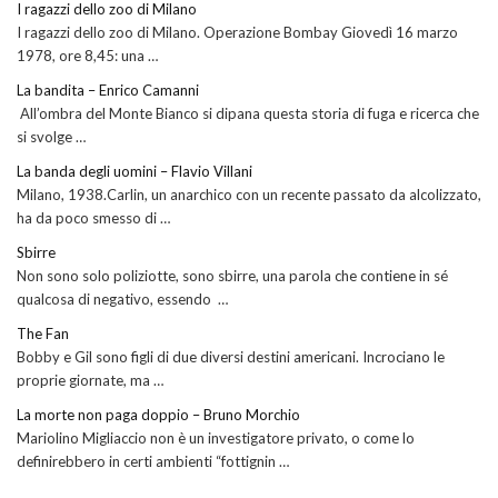
I ragazzi dello zoo di Milano
I ragazzi dello zoo di Milano. Operazione Bombay Giovedì 16 marzo
1978, ore 8,45: una …
La bandita – Enrico Camanni
All’ombra del Monte Bianco si dipana questa storia di fuga e ricerca che
si svolge …
La banda degli uomini – Flavio Villani
Milano, 1938.Carlin, un anarchico con un recente passato da alcolizzato,
ha da poco smesso di …
Sbirre
Non sono solo poliziotte, sono sbirre, una parola che contiene in sé
qualcosa di negativo, essendo …
The Fan
Bobby e Gil sono figli di due diversi destini americani. Incrociano le
proprie giornate, ma …
La morte non paga doppio – Bruno Morchio
Mariolino Migliaccio non è un investigatore privato, o come lo
definirebbero in certi ambienti “fottignin …