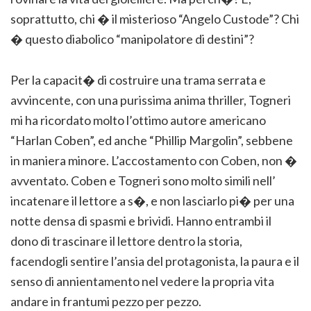
soprattutto, chi � il misterioso “Angelo Custode”? Chi
� questo diabolico “manipolatore di destini”?
Per la capacit� di costruire una trama serrata e
avvincente, con una purissima anima thriller, Togneri
mi ha ricordato molto l’ottimo autore americano
“Harlan Coben”, ed anche “Phillip Margolin”, sebbene
in maniera minore. L’accostamento con Coben, non �
avventato. Coben e Togneri sono molto simili nell’
incatenare il lettore a s�, e non lasciarlo pi� per una
notte densa di spasmi e brividi. Hanno entrambi il
dono di trascinare il lettore dentro la storia,
facendogli sentire l’ansia del protagonista, la paura e il
senso di annientamento nel vedere la propria vita
andare in frantumi pezzo per pezzo.