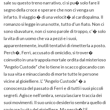
sale su questo treno narrativo, ci si pu� solo fare il
segno della croce e sperare che non ci venga un
infarto. Il viaggio � di una velocit� al cardiopalma. Il
romanzo si legge in una notte, tutto d’un fiato. Non ci
sono sbavature, non ci sono parole di troppo, c’� solo
la vita di un uomo che va a pezzi e i suoi,
apparentemente, inutili tentativi di rimetterla a posto.
Perch�, Ferri, accusato di omicidio, si trover�
coinvolto in una trappola mortale ordita dal misterioso
“Angelo Custode” che lo tiene in scacco giocando con
la sua vita e minacciando di morte tutte le persone
vicine al gioielliere. L’ “Angelo Custode” � a
conoscenza del passato di Ferri e di tutti i suoi piccoli
segreti. Agisce nell’ombra, senza lasciare traccia dei
suoi movimenti. Il suo unico desiderio sembra quello di
rovinare la vita del gioielliere. Ma perch�? E,