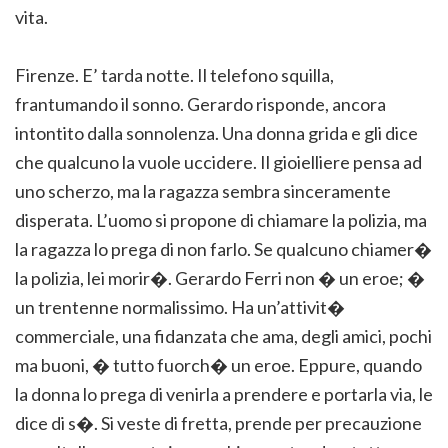
vita.
Firenze. E’ tarda notte. Il telefono squilla,
frantumando il sonno. Gerardo risponde, ancora
intontito dalla sonnolenza. Una donna grida e gli dice
che qualcuno la vuole uccidere. Il gioielliere pensa ad
uno scherzo, ma la ragazza sembra sinceramente
disperata. L’uomo si propone di chiamare la polizia, ma
la ragazza lo prega di non farlo. Se qualcuno chiamer�
la polizia, lei morir�. Gerardo Ferri non � un eroe; �
un trentenne normalissimo. Ha un’attivit�
commerciale, una fidanzata che ama, degli amici, pochi
ma buoni, � tutto fuorch� un eroe. Eppure, quando
la donna lo prega di venirla a prendere e portarla via, le
dice di s�. Si veste di fretta, prende per precauzione