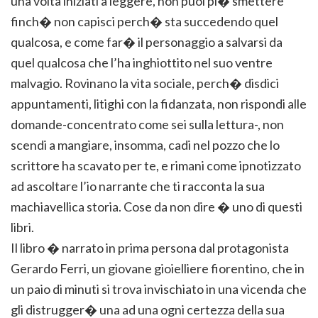
una volta iniziati a leggere, non puoi pi� smettere
finch� non capisci perch� sta succedendo quel
qualcosa, e come far� il personaggio a salvarsi da
quel qualcosa che l’ha inghiottito nel suo ventre
malvagio. Rovinano la vita sociale, perch� disdici
appuntamenti, litighi con la fidanzata, non rispondi alle
domande-concentrato come sei sulla lettura-, non
scendi a mangiare, insomma, cadi nel pozzo che lo
scrittore ha scavato per te, e rimani come ipnotizzato
ad ascoltare l’io narrante che ti racconta la sua
machiavellica storia. Cose da non dire � uno di questi
libri.
Il libro � narrato in prima persona dal protagonista
Gerardo Ferri, un giovane gioielliere fiorentino, che in
un paio di minuti si trova invischiato in una vicenda che
gli distrugger� una ad una ogni certezza della sua