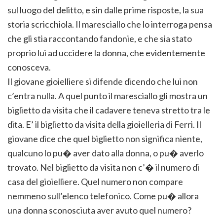
sul luogo del delitto, e sin dalle prime risposte, la sua
storia scricchiola. Il maresciallo che lo interroga pensa
che gli stia raccontando fandonie, e che sia stato
proprio lui ad uccidere la donna, che evidentemente
conosceva.
Il giovane gioielliere si difende dicendo che lui non
c’entra nulla. A quel punto il maresciallo gli mostra un
biglietto da visita che il cadavere teneva stretto tra le
dita. E’ il biglietto da visita della gioielleria di Ferri. Il
giovane dice che quel biglietto non significa niente,
qualcuno lo pu� aver dato alla donna, o pu� averlo
trovato. Nel biglietto da visita non c’� il numero di
casa del gioielliere. Quel numero non compare
nemmeno sull’elenco telefonico. Come pu� allora
una donna sconosciuta aver avuto quel numero?