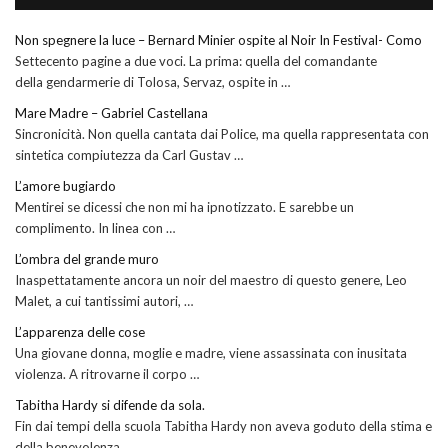
Non spegnere la luce – Bernard Minier ospite al Noir In Festival- Como
Settecento pagine a due voci. La prima: quella del comandante
della gendarmerie di Tolosa, Servaz, ospite in …
Mare Madre – Gabriel Castellana
Sincronicità. Non quella cantata dai Police, ma quella rappresentata con
sintetica compiutezza da Carl Gustav …
L’amore bugiardo
Mentirei se dicessi che non mi ha ipnotizzato. E sarebbe un
complimento. In linea con …
L’ombra del grande muro
Inaspettatamente ancora un noir del maestro di questo genere, Leo
Malet, a cui tantissimi autori, …
L’apparenza delle cose
Una giovane donna, moglie e madre, viene assassinata con inusitata
violenza. A ritrovarne il corpo …
Tabitha Hardy si difende da sola.
Fin dai tempi della scuola Tabitha Hardy non aveva goduto della stima e
della benevolenza …