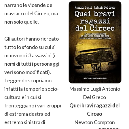
narrano le vicende del
massacro del Circeo, ma
non solo quelle.
Gli autori hanno ricreato
tutto lo sfondo su cui si
muovono i 3 assassini (i
nomi di tutti i personaggi
veri sono modificati).
Leggendo scopriamo
infatti la temperie socio-
Massimo Lugli Antonio
culturale in cui si
Del Greco
fronteggiano i vari gruppi
Quei bravi ragazzi del
di estrema destra ed
Circeo
estrema sinistra di
Newton Compton