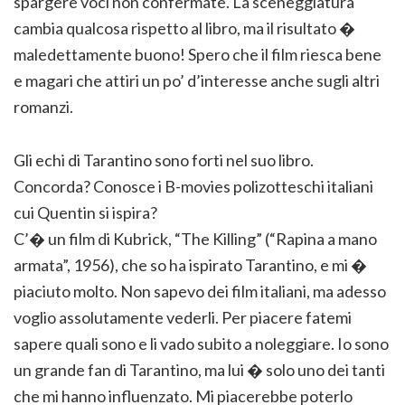
spargere voci non confermate. La sceneggiatura
cambia qualcosa rispetto al libro, ma il risultato �
maledettamente buono! Spero che il film riesca bene
e magari che attiri un po’ d’interesse anche sugli altri
romanzi.
Gli echi di Tarantino sono forti nel suo libro.
Concorda? Conosce i B-movies polizotteschi italiani
cui Quentin si ispira?
C’� un film di Kubrick, “The Killing” (“Rapina a mano
armata”, 1956), che so ha ispirato Tarantino, e mi �
piaciuto molto. Non sapevo dei film italiani, ma adesso
voglio assolutamente vederli. Per piacere fatemi
sapere quali sono e li vado subito a noleggiare. Io sono
un grande fan di Tarantino, ma lui � solo uno dei tanti
che mi hanno influenzato. Mi piacerebbe poterlo