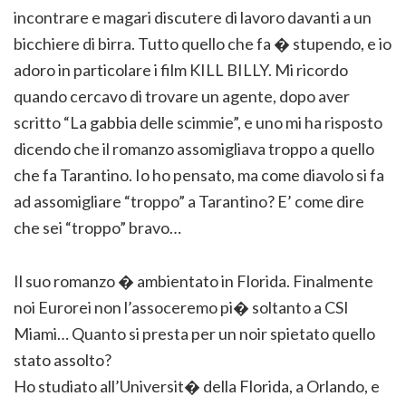
incontrare e magari discutere di lavoro davanti a un
bicchiere di birra. Tutto quello che fa � stupendo, e io
adoro in particolare i film KILL BILLY. Mi ricordo
quando cercavo di trovare un agente, dopo aver
scritto “La gabbia delle scimmie”, e uno mi ha risposto
dicendo che il romanzo assomigliava troppo a quello
che fa Tarantino. Io ho pensato, ma come diavolo si fa
ad assomigliare “troppo” a Tarantino? E’ come dire
che sei “troppo” bravo…
Il suo romanzo � ambientato in Florida. Finalmente
noi Eurorei non l’assoceremo pi� soltanto a CSI
Miami… Quanto si presta per un noir spietato quello
stato assolto?
Ho studiato all’Universit� della Florida, a Orlando, e