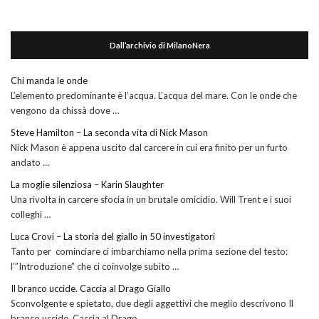
Dall’archivio di MilanoNera
Chi manda le onde
L’elemento predominante è l’acqua. L’acqua del mare. Con le onde che
vengono da chissà dove …
Steve Hamilton – La seconda vita di Nick Mason
Nick Mason è appena uscito dal carcere in cui era finito per un furto
andato …
La moglie silenziosa – Karin Slaughter
Una rivolta in carcere sfocia in un brutale omicidio. Will Trent e i suoi
colleghi …
Luca Crovi – La storia del giallo in 50 investigatori
Tanto per cominciare ci imbarchiamo nella prima sezione del testo:
l’”Introduzione” che ci coinvolge subito …
Il branco uccide. Caccia al Drago Giallo
Sconvolgente e spietato, due degli aggettivi che meglio descrivono Il
branco uccide. Caccia al Drago …