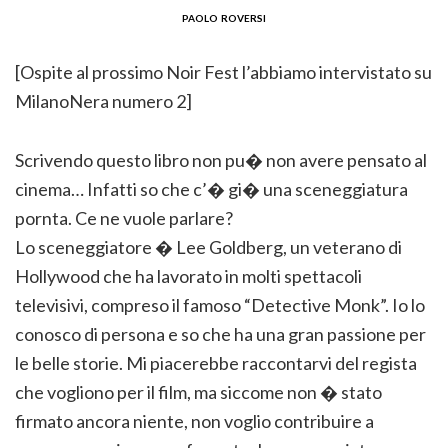
paolo roversi
[Ospite al prossimo Noir Fest l’abbiamo intervistato su
MilanoNera numero 2]
Scrivendo questo libro non pu� non avere pensato al
cinema… Infatti so che c’� gi� una sceneggiatura
pornta. Ce ne vuole parlare?
Lo sceneggiatore � Lee Goldberg, un veterano di
Hollywood che ha lavorato in molti spettacoli
televisivi, compreso il famoso “Detective Monk”. Io lo
conosco di persona e so che ha una gran passione per
le belle storie. Mi piacerebbe raccontarvi del regista
che vogliono per il film, ma siccome non � stato
firmato ancora niente, non voglio contribuire a