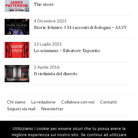
The store
4 Dicembre 2021
Storie felsinee. I 34 racconti di Bologna – AA.VV
13 Luglio 2021
Lo sciamano – Salvatore Esposito
2 Aprile 2016
Il violinista del diavolo
Chi siamo
La redazione
Collabora con noi
Contatti
Seguici via mail
Newsletter
Utilizziamo i cookie per essere sicuri che tu possa avere la
migliore esperienza sul nostro sito. Se continui ad utilizzare