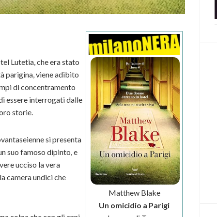
tel Lutetia, che era stato
tà parigina, viene adibito
campi di concentramento
i essere interrogati dalle
oro storie.
novantaseienne si presenta
 un suo famoso dipinto, e
vere ucciso la vera
lla camera undici che
Matthew Blake
Un omicidio a Parigi
na colpa che con gli anni