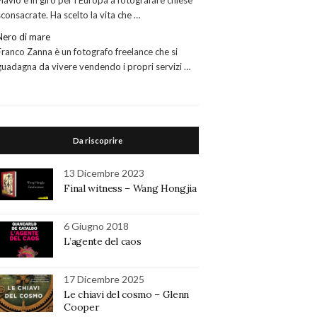
Flavio è in giro per l’Europa a fotografare chiese
sconsacrate. Ha scelto la vita che …
Nero di mare
Franco Zanna è un fotografo freelance che si
guadagna da vivere vendendo i propri servizi …
Da riscoprire
13 Dicembre 2023
Final witness – Wang Hongjia
6 Giugno 2018
L’agente del caos
17 Dicembre 2025
Le chiavi del cosmo – Glenn
Cooper