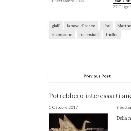
11 Settembre 2024
Jean-Chri
27 Giugn
gialli
la nave di teseo
Libri
Matthe
recensione
recensioni
thriller
Previous Post
Potrebbero interessarti anc
1 Ottobre 2017
9 Sette
Dalia 