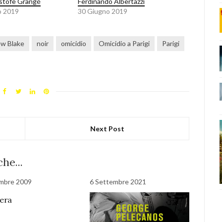
stofe Grangé
Ferdinando Albertazzi
o 2019
30 Giugno 2019
w Blake
noir
omicidio
Omicidio a Parigi
Parigi
Next Post
he...
mbre 2009
6 Settembre 2021
nera