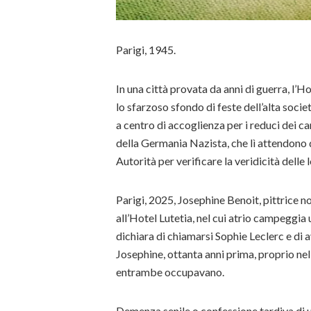
Parigi, 1945.
In una città provata da anni di guerra, l’Ho
lo sfarzoso sfondo di feste dell’alta socie
a centro di accoglienza per i reduci dei 
della Germania Nazista, che lì attendono d
Autorità per verificare la veridicità delle l
Parigi, 2025, Josephine Benoit, pittrice 
all’Hotel Lutetia, nel cui atrio campeggia
dichiara di chiamarsi Sophie Leclerc e di a
Josephine, ottanta anni prima, proprio ne
entrambe occupavano.
Demenza senile o confessione tardiva di u