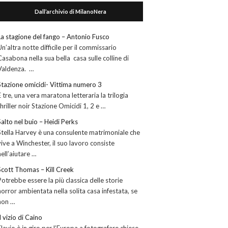
Dall’archivio di MilanoNera
La stagione del fango – Antonio Fusco
Un’altra notte difficile per il commissario
Casabona nella sua bella casa sulle colline di
Valdenza. …
Stazione omicidi- Vittima numero 3
E tre, una vera maratona letteraria la trilogia
thriller noir Stazione Omicidi 1, 2 e …
Salto nel buio – Heidi Perks
Stella Harvey è una consulente matrimoniale che
vive a Winchester, il suo lavoro consiste
nell’aiutare …
Scott Thomas – Kill Creek
Potrebbe essere la più classica delle storie
horror ambientata nella solita casa infestata, se
non …
Il vizio di Caino