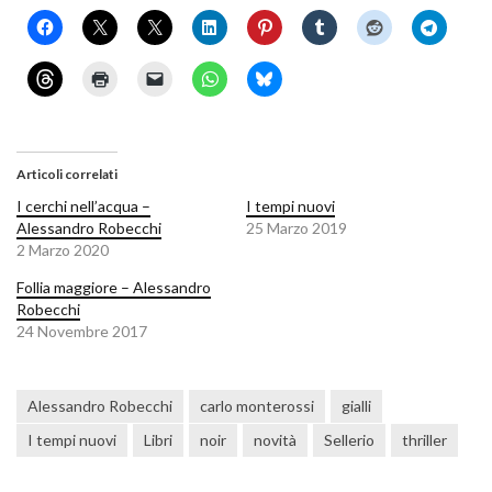
Articoli correlati
I cerchi nell’acqua –
I tempi nuovi
Alessandro Robecchi
25 Marzo 2019
2 Marzo 2020
Follia maggiore – Alessandro
Robecchi
24 Novembre 2017
Alessandro Robecchi
carlo monterossi
gialli
I tempi nuovi
Libri
noir
novità
Sellerio
thriller