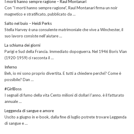
I morti hanno sempre ragione – Raul Montanari
Con “I morti hanno sempre ragione”, Raul Montanari firma un noir
magnetico e stratificato, pubblicato da …
Salto nel buio – Heidi Perks
Stella Harvey è una consulente matrimoniale che vive a Winchester, il
suo lavoro consiste nell’aiutare …
La schiuma dei giorni
Parigi e Sud della Francia. Immediato dopoguerra. Nel 1946 Boris Vian
(1920-1959) ci racconta il …
Inferno
Beh, io mi sono proprio divertita. E tutti a chiedere perché? Come è
possibile? Dan …
#GirlBoss
I segnali di fumo della vita Cento milioni di dollari l’anno. è il fatturato
annuale …
Leggenda di sangue e amore
Uscito a giugno in e-book, dalla fine di luglio potrete trovare Leggenda
di sangue e …