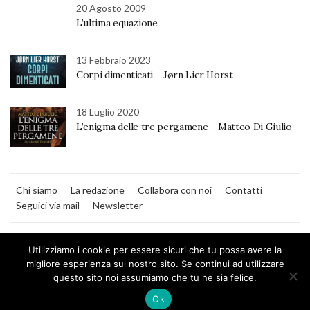
20 Agosto 2009
L’ultima equazione
13 Febbraio 2023
Corpi dimenticati – Jørn Lier Horst
18 Luglio 2020
L’enigma delle tre pergamene – Matteo Di Giulio
Chi siamo
La redazione
Collabora con noi
Contatti
Seguici via mail
Newsletter
Utilizziamo i cookie per essere sicuri che tu possa avere la
migliore esperienza sul nostro sito. Se continui ad utilizzare
questo sito noi assumiamo che tu ne sia felice.
MilanoNera
Ok