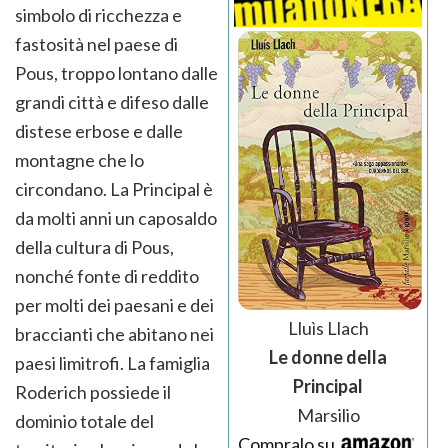
simbolo di ricchezza e
fastosità nel paese di
Pous, troppo lontano dalle
grandi città e difeso dalle
distese erbose e dalle
montagne che lo
circondano. La Principal è
da molti anni un caposaldo
della cultura di Pous,
nonché fonte di reddito
per molti dei paesani e dei
Lluìs Llach
braccianti che abitano nei
Le donne della
paesi limitrofi. La famiglia
Principal
Roderich possiede il
Marsilio
dominio totale del
Compralo su