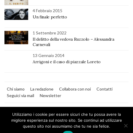
4 Febbraio 2015
Un finale perfetto
1 Settembre 2022
Il delitto della vedova Ruzzolo – Alessandra
Carnevali
13 Gennaio 2014
Arrigoni e il caso di piazzale Loreto
Chi siamo
La redazione
Collabora con noi
Contatti
Seguici via mail
Newsletter
Utilizziamo i cookie per essere sicuri che tu possa avere la
migliore esperienza sul nostro sito. Se continui ad utilizzare
questo sito noi assumiamo che tu ne sia felice.
MilanoNera