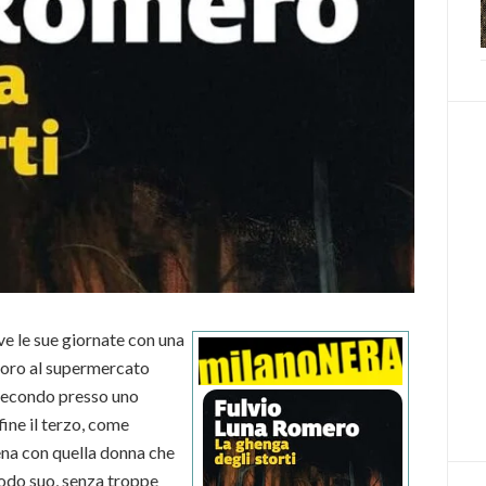
e le sue giornate con una
avoro al supermercato
 secondo presso uno
ine il terzo, come
ena con quella donna che
modo suo, senza troppe