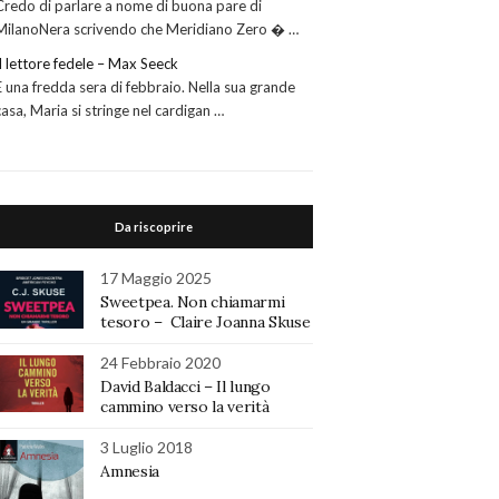
Credo di parlare a nome di buona pare di
MilanoNera scrivendo che Meridiano Zero � …
Il lettore fedele – Max Seeck
È una fredda sera di febbraio. Nella sua grande
casa, Maria si stringe nel cardigan …
Da riscoprire
17 Maggio 2025
Sweetpea. Non chiamarmi
tesoro – Claire Joanna Skuse
24 Febbraio 2020
David Baldacci – Il lungo
cammino verso la verità
3 Luglio 2018
Amnesia