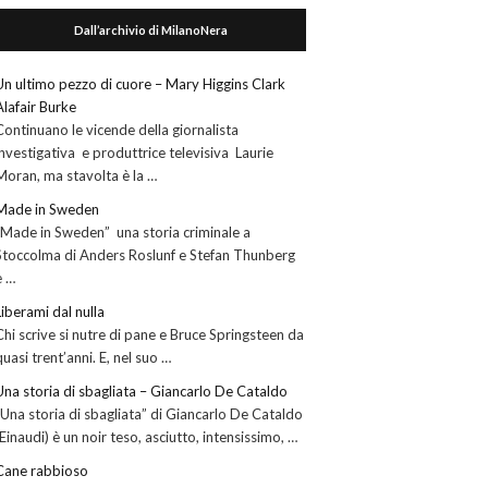
Dall’archivio di MilanoNera
Un ultimo pezzo di cuore – Mary Higgins Clark
Alafair Burke
Continuano le vicende della giornalista
investigativa e produttrice televisiva Laurie
Moran, ma stavolta è la …
Made in Sweden
“Made in Sweden” una storia criminale a
Stoccolma di Anders Roslunf e Stefan Thunberg
è …
Liberami dal nulla
Chi scrive si nutre di pane e Bruce Springsteen da
quasi trent’anni. E, nel suo …
Una storia di sbagliata – Giancarlo De Cataldo
“Una storia di sbagliata” di Giancarlo De Cataldo
(Einaudi) è un noir teso, asciutto, intensissimo, …
Cane rabbioso