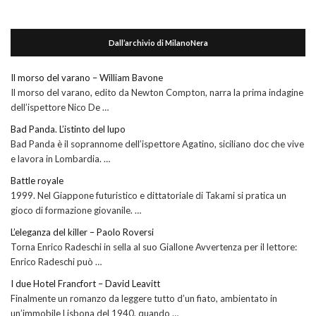
Dall’archivio di MilanoNera
Il morso del varano – William Bavone
Il morso del varano, edito da Newton Compton, narra la prima indagine
dell’ispettore Nico De …
Bad Panda. L’istinto del lupo
Bad Panda è il soprannome dell’ispettore Agatino, siciliano doc che vive
e lavora in Lombardia. …
Battle royale
1999. Nel Giappone futuristico e dittatoriale di Takami si pratica un
gioco di formazione giovanile. …
L’eleganza del killer – Paolo Roversi
Torna Enrico Radeschi in sella al suo Giallone Avvertenza per il lettore:
Enrico Radeschi può …
I due Hotel Francfort – David Leavitt
Finalmente un romanzo da leggere tutto d’un fiato, ambientato in
un’immobile Lisbona del 1940, quando …