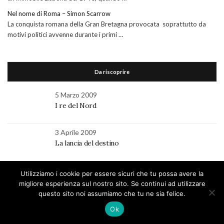
Nel nome di Roma – Simon Scarrow
La conquista romana della Gran Bretagna provocata soprattutto da
motivi politici avvenne durante i primi …
Da riscoprire
5 Marzo 2009
I re del Nord
3 Aprile 2009
La lancia del destino
1 Luglio 2009
Utilizziamo i cookie per essere sicuri che tu possa avere la
La mossa dell’Alfiere
migliore esperienza sul nostro sito. Se continui ad utilizzare
questo sito noi assumiamo che tu ne sia felice.
17 Novembre 2023
Ok
La lama e l’inchiostro – Ciro Auriemma