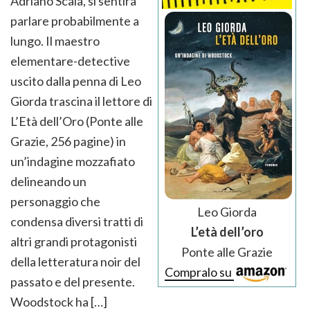
Adriano Scala, si sentirà
parlare probabilmente a
lungo. Il maestro
elementare-detective
uscito dalla penna di Leo
Giorda trascina il lettore di
L’Età dell’Oro (Ponte alle
Grazie, 256 pagine) in
un’indagine mozzafiato
delineando un
personaggio che
Leo Giorda
condensa diversi tratti di
L’età dell’oro
altri grandi protagonisti
Ponte alle Grazie
della letteratura noir del
Compralo su
passato e del presente.
Woodstock ha […]