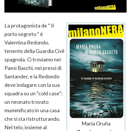
La protagonista de “ Il
porto segreto “ è
Valentina Redondo,
tenente della Guardia Civil
spagnola. Ci troviamo nei
Paesi Baschi, nei pressi di
Santander, e la Redondo
deve indagare con la sua
squadra su un “cold case”:
un neonato trovato
mummificato in una casa
che si sta ristrutturando.
María Oruña
Nel telo, insieme al