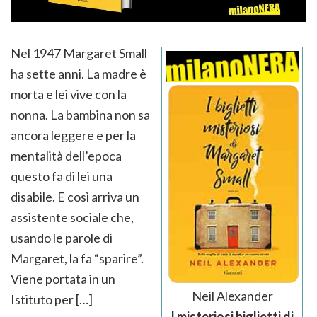
Nel 1947 Margaret Small
ha sette anni. La madre è
morta e lei vive con la
nonna. La bambina non sa
ancora leggere e per la
mentalità dell’epoca
questo fa di lei una
disabile. E così arriva un
assistente sociale che,
usando le parole di
Margaret, la fa “sparire”.
Viene portata in un
Neil Alexander
Istituto per […]
I misteriosi biglietti di