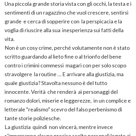
Una piccola grande storia vista con gli occhi, la testa e i
sentimenti di un ragazzino che vuol crescere, sentirsi
grande e cerca di sopperire con la perspicacia e la
voglia di riuscire alla sua inesperienza sui fatti della
vita.
Non è un cosy crime, perché volutamente non è stato
scritto guardando al lieto fine o al trionfo del bene
contro i crimini commessi magari con per solo scopo
stravolgere la routine … E arrivare alla giustizia, ma
quale giustizia? Stavolta nessuno è del tutto
innocente. Verità che renderà ai personaggi del
romanzo dolori, miserie e leggerezze, in un complice e
letterale “realismo” scevro del falso perbenismo di
tante storie poliziesche.
La giustizia quindi non vincerà, mentre invece
s’imporranno alcune precise scelte personali legate ai