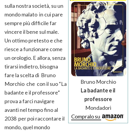
sulla nostra società, su un
mondo malato in cui pare
sempre più difficile far
vincere il bene sul male.
Un ottimo pretesto e che
riesce a funzionare come
un orologio. E allora, senza
tirarsi indietro, bisogna
fare la scelta di Bruno
Bruno Morchio
Morchio che con il suo “La
La badante e il
badante e il professore”
professore
prova a farci navigare
Mondadori
avanti nel tempo fino al
Compralo su
2038 per poi raccontare il
mondo, quel mondo