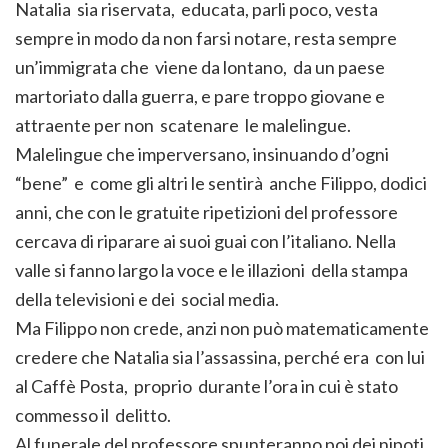
Natalia sia riservata, educata, parli poco, vesta
sempre in modo da non farsi notare, resta sempre
un’immigrata che viene da lontano, da un paese
martoriato dalla guerra, e pare troppo giovane e
attraente per non scatenare le malelingue.
Malelingue che imperversano, insinuando d’ogni
“bene” e come gli altri le sentirà anche Filippo, dodici
anni, che con le gratuite ripetizioni del professore
cercava di riparare ai suoi guai con l’italiano. Nella
valle si fanno largo la voce e le illazioni della stampa
della televisioni e dei social media.
Ma Filippo non crede, anzi non può matematicamente
credere che Natalia sia l’assassina, perché era con lui
al Caffè Posta, proprio durante l’ora in cui è stato
commesso il delitto.
Al funerale del professore spunteranno poi dei nipoti