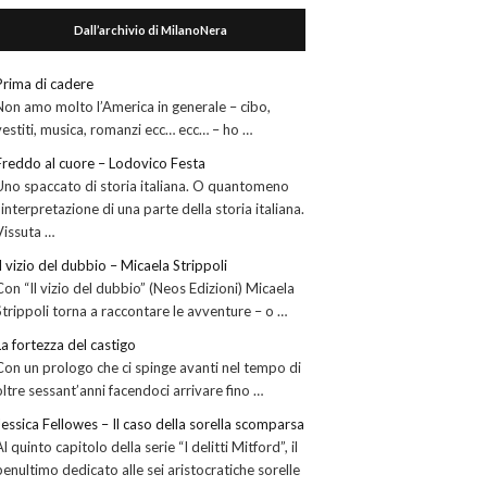
Dall’archivio di MilanoNera
Prima di cadere
Non amo molto l’America in generale – cibo,
vestiti, musica, romanzi ecc… ecc… – ho …
Freddo al cuore – Lodovico Festa
Uno spaccato di storia italiana. O quantomeno
l’interpretazione di una parte della storia italiana.
Vissuta …
Il vizio del dubbio – Micaela Strippoli
Con “Il vizio del dubbio” (Neos Edizioni) Micaela
Strippoli torna a raccontare le avventure – o …
La fortezza del castigo
Con un prologo che ci spinge avanti nel tempo di
oltre sessant’anni facendoci arrivare fino …
Jessica Fellowes – Il caso della sorella scomparsa
Al quinto capitolo della serie “I delitti Mitford”, il
penultimo dedicato alle sei aristocratiche sorelle