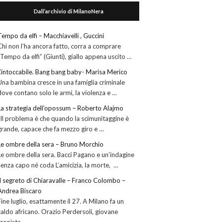
Dall’archivio di MilanoNera
Tempo da elfi – Macchiavelli , Guccini
Chi non l’ha ancora fatto, corra a comprare
“Tempo da elfi” (Giunti), giallo appena uscito …
L’intoccabile. Bang bang baby- Marisa Merico
Una bambina cresce in una famiglia criminale
dove contano solo le armi, la violenza e …
La strategia dell’opossum – Roberto Alajmo
“Il problema è che quando la scimunitaggine è
grande, capace che fa mezzo giro e …
Le ombre della sera – Bruno Morchio
Le ombre della sera. Bacci Pagano e un’indagine
senza capo né coda L’amicizia, la morte, …
Il segreto di Chiaravalle – Franco Colombo –
Andrea Biscaro
Fine luglio, esattamente il 27. A Milano fa un
caldo africano. Orazio Perdersoli, giovane