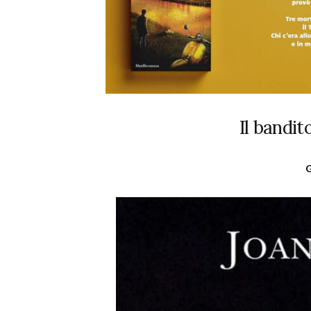
Il bandi
G