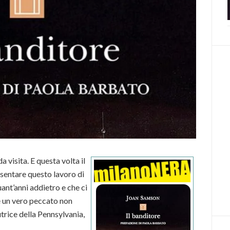
a visita. E questa volta il
sentare questo lavoro di
nt’anni addietro e che ci
è un vero peccato non
utrice della Pennsylvania,