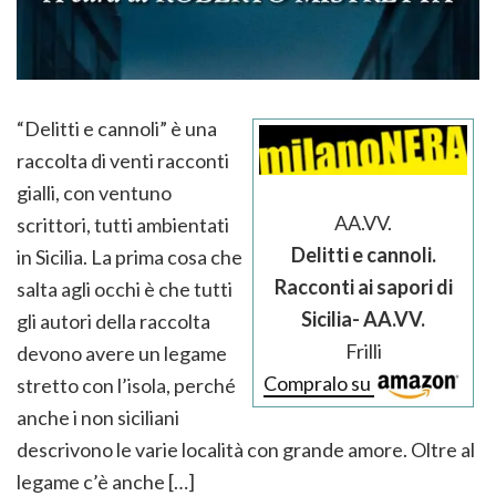
“Delitti e cannoli” è una
raccolta di venti racconti
gialli, con ventuno
AA.VV.
scrittori, tutti ambientati
Delitti e cannoli.
in Sicilia. La prima cosa che
Racconti ai sapori di
salta agli occhi è che tutti
Sicilia- AA.VV.
gli autori della raccolta
Frilli
devono avere un legame
Compralo su
stretto con l’isola, perché
anche i non siciliani
descrivono le varie località con grande amore. Oltre al
legame c’è anche […]