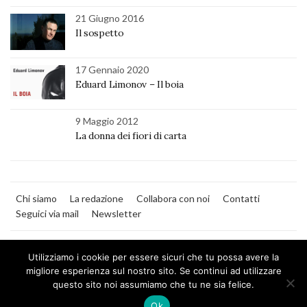
21 Giugno 2016
Il sospetto
17 Gennaio 2020
Eduard Limonov – Il boia
9 Maggio 2012
La donna dei fiori di carta
Chi siamo
La redazione
Collabora con noi
Contatti
Seguici via mail
Newsletter
Utilizziamo i cookie per essere sicuri che tu possa avere la
migliore esperienza sul nostro sito. Se continui ad utilizzare
questo sito noi assumiamo che tu ne sia felice.
MilanoNera
Ok