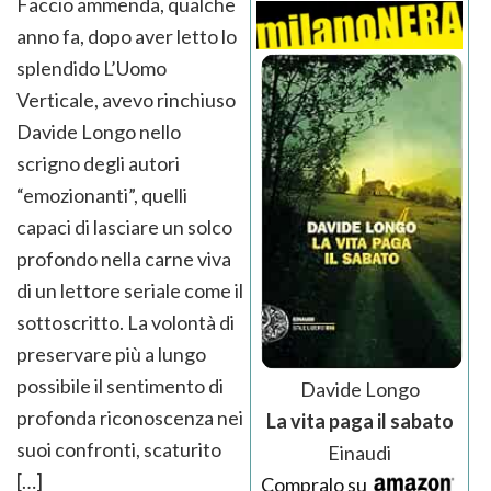
Faccio ammenda, qualche
anno fa, dopo aver letto lo
splendido L’Uomo
Verticale, avevo rinchiuso
Davide Longo nello
scrigno degli autori
“emozionanti”, quelli
capaci di lasciare un solco
profondo nella carne viva
di un lettore seriale come il
sottoscritto. La volontà di
preservare più a lungo
possibile il sentimento di
Davide Longo
profonda riconoscenza nei
La vita paga il sabato
suoi confronti, scaturito
Einaudi
[…]
Compralo su