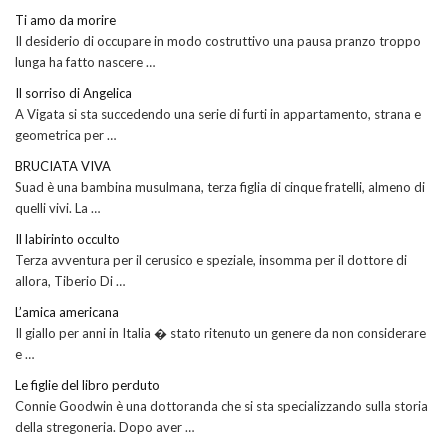
Ti amo da morire
Il desiderio di occupare in modo costruttivo una pausa pranzo troppo
lunga ha fatto nascere …
Il sorriso di Angelica
A Vigata si sta succedendo una serie di furti in appartamento, strana e
geometrica per …
BRUCIATA VIVA
Suad è una bambina musulmana, terza figlia di cinque fratelli, almeno di
quelli vivi. La …
Il labirinto occulto
Terza avventura per il cerusico e speziale, insomma per il dottore di
allora, Tiberio Di …
L’amica americana
Il giallo per anni in Italia � stato ritenuto un genere da non considerare
e …
Le figlie del libro perduto
Connie Goodwin è una dottoranda che si sta specializzando sulla storia
della stregoneria. Dopo aver …