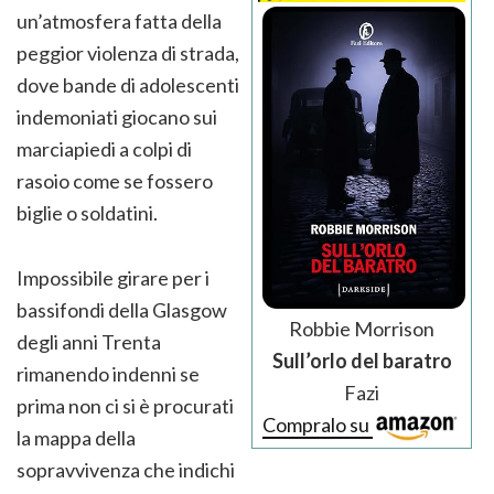
un’atmosfera fatta della
peggior violenza di strada,
dove bande di adolescenti
indemoniati giocano sui
marciapiedi a colpi di
rasoio come se fossero
biglie o soldatini.
Impossibile girare per i
bassifondi della Glasgow
Robbie Morrison
degli anni Trenta
Sull’orlo del baratro
rimanendo indenni se
Fazi
prima non ci si è procurati
Compralo su
la mappa della
sopravvivenza che indichi