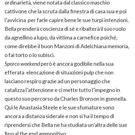
ordinarietà, viene notata dal classico maschio
cattivone che la scruta dalla finestra di casa sua e poi
l’avvicina per farle capire bene le sue turpi intenzioni.
Bella prenderà coscienza di sé e ribalterà il suo ruolo
da agnellino a lupo, da vittima a carnefice poiché,
come direbbe il buon Manzoni di Adelchiana memoria,
o fai torto o lo subisci.
Sporco weekend
però è ancora godibile nella sua
efferata elencazione di situazioni pulp che non
lasciano respiro grazie ad un personaggio che
catalizza l’attenzione e ci mette tutto l’impegno in
questo suo percorso da Charles Bronson in gonnella.
Qui le Anastasia Steele e le sue sfumature sono
ancora a distanza siderale e non si ha il tempo di
riprendersi che Bella ne ha studiata un’altra delle sue
fino al the end ammonitivo.