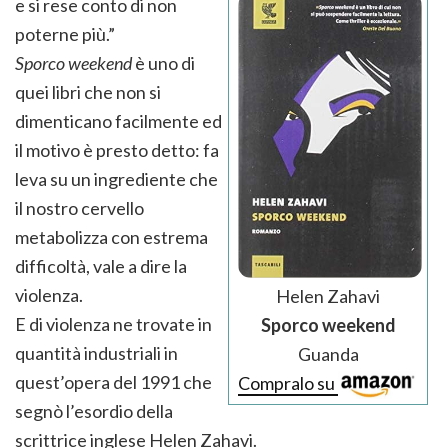
e si rese conto di non
poterne più.”
Sporco weekend
è uno di
quei libri che non si
dimenticano facilmente ed
il motivo è presto detto: fa
leva su un ingrediente che
il nostro cervello
metabolizza con estrema
difficoltà, vale a dire la
violenza.
Helen Zahavi
E di violenza ne trovate in
Sporco weekend
quantità industriali in
Guanda
quest’opera del 1991 che
Compralo su
segnò l’esordio della
scrittrice inglese Helen Zahavi.