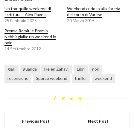
Un tranquillo weekend di
Weekend curioso alla libreria
scrittura – Alex Pavesi
del corso di Varese
25 Febbraio 2025
20 Marzo 2015
Premio Romiti e Premio
Nebbiagialla: un weekend in
noir
14 Settembre 2012
gialli
guanda
Helen Zahavi.
Libri
noir
recensione
Sporco weekend
thriller
weekend
Previous Post
Next Post