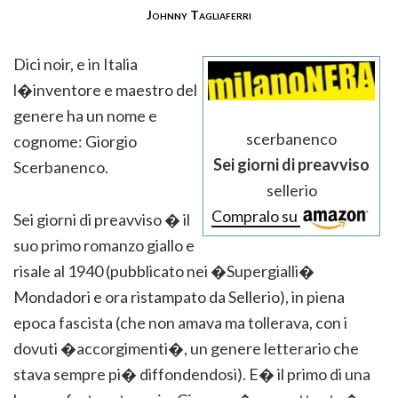
Johnny Tagliaferri
Dici noir, e in Italia
l�inventore e maestro del
genere ha un nome e
scerbanenco
cognome: Giorgio
Sei giorni di preavviso
Scerbanenco.
sellerio
Compralo su
Sei giorni di preavviso � il
suo primo romanzo giallo e
risale al 1940 (pubblicato nei �Supergialli�
Mondadori e ora ristampato da Sellerio), in piena
epoca fascista (che non amava ma tollerava, con i
dovuti �accorgimenti�, un genere letterario che
stava sempre pi� diffondendosi). E� il primo di una