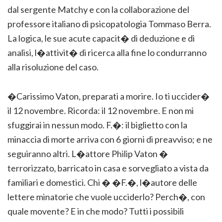
dal sergente Matchy e con la collaborazione del
professore italiano di psicopatologia Tommaso Berra.
La logica, le sue acute capacit� di deduzione e di
analisi, l�attivit� di ricerca alla fine lo condurranno
alla risoluzione del caso.
�Carissimo Vaton, preparati a morire. Io ti uccider�
il 12 novembre. Ricorda: il 12 novembre. E non mi
sfuggirai in nessun modo. F.�: il biglietto con la
minaccia di morte arriva con 6 giorni di preavviso; e ne
seguiranno altri. L�attore Philip Vaton �
terrorizzato, barricato in casa e sorvegliato a vista da
familiari e domestici. Chi � �F.�, l�autore delle
lettere minatorie che vuole ucciderlo? Perch�, con
quale movente? E in che modo? Tutti i possibili