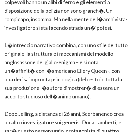
colpevoli hanno un alibi di ferro e gli elementi a
disposizione della polizia non sono granch�. Un
rompicapo, insomma. Ma nella mente dell�archivista-
investigatore si sta facendo strada un�ipotesi.
L�intreccio narrativo combina, con uno stile del tutto
originale, la struttura e i meccanismi del modello
anglosassone del giallo-enigma – e si nota
un�affinit� con l�americano Ellery Queen -, con
una decisa impronta psicologica (del resto in tutta la
sua produzione l�autore dimostrer� di essere un
accorto studioso dell�animo umano).
Dopo Jelling, a distanza di 26 anni, Scerbanenco crea
un altro investigatore sui generis: Duca Lamberti; e
sar� questo personaggio, protagonista di quattro