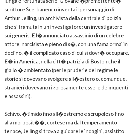
lunga e fortunata serie. Giovane �promettente�
scrittore Scerbanenco inventa il personaggio di
Arthur Jelling, un archivista della centrale di polizia
che si tramuta in un investigatore; un investigatore
sui generis. E l�annunciato assassinio di un celebre
attore, narcisista e pieno di s�, con una fama ormai in
declino, � il complicato caso di cui si dovr� occupare.
E� in America, nella citt� patrizia di Boston che il
giallo � ambientato (per le pruderie del regime le
storie si dovevano svolgere all�estero o, comunque,
stranieri dovevano rigorosamente essere delinquenti
e assassini).
Schivo, �timido fino all�estremo e scrupoloso fino
alla morbosit��, cortese ma dal temperamento
tenace, Jelling si trova a guidare le indagini, assistito