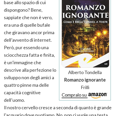
base allo spazio di cui
dispongono? Bene,
sappiate che non è vero,
era una di quelle bufale
che giravano ancor prima
dell’avvento di internet.
Però, pur essendo una
sciocchezza fatta e finita,
è un’immagine che
descrive alla perfezione lo
Alberto Tondella
sviluppo non degli amici a
Romanzo ignorante
quattro pinne ma delle
Frilli
capacità cognitive
Compralo su
dell’uomo.
Il nostro cervello cresce a seconda di quanto è grande
l’acquario dove nuotiamo. No, non ci vuole una testa