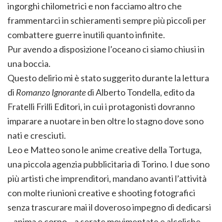
ingorghi chilometrici e non facciamo altro che
frammentarci in schieramenti sempre più piccoli per
combattere guerre inutili quanto infinite.
Pur avendo a disposizione l’oceano ci siamo chiusi in
una boccia.
Questo delirio mi è stato suggerito durante la lettura
di
Romanzo Ignorante
di Alberto Tondella, edito da
Fratelli Frilli Editori, in cui i protagonisti dovranno
imparare a nuotare in ben oltre lo stagno dove sono
nati e cresciuti.
Leo e Matteo sono le anime creative della Tortuga,
una piccola agenzia pubblicitaria di Torino. I due sono
più artisti che imprenditori, mandano avanti l’attività
con molte riunioni creative e shooting fotografici
senza trascurare mai il doveroso impegno di dedicarsi
– anima e corpo – a serate movimentate e alcoliche,