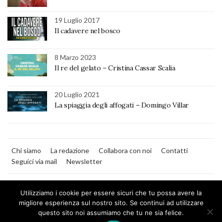
19 Luglio 2017
Il cadavere nel bosco
8 Marzo 2023
Il re del gelato – Cristina Cassar Scalia
20 Luglio 2021
La spiaggia degli affogati – Domingo Villar
Chi siamo
La redazione
Collabora con noi
Contatti
Seguici via mail
Newsletter
Utilizziamo i cookie per essere sicuri che tu possa avere la
migliore esperienza sul nostro sito. Se continui ad utilizzare
questo sito noi assumiamo che tu ne sia felice.