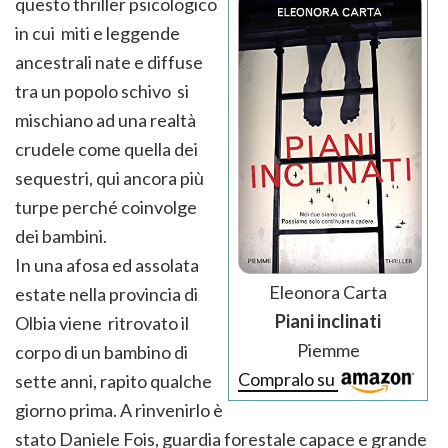
questo thriller psicologico
in cui miti e leggende
ancestrali nate e diffuse
tra un popolo schivo si
mischiano ad una realtà
crudele come quella dei
sequestri, qui ancora più
turpe perché coinvolge
dei bambini.
In una afosa ed assolata
Eleonora Carta
estate nella provincia di
Piani inclinati
Olbia viene ritrovato il
Piemme
corpo di un bambino di
Compralo su
sette anni, rapito qualche
giorno prima. A rinvenirlo è
stato Daniele Fois, guardia forestale capace e grande